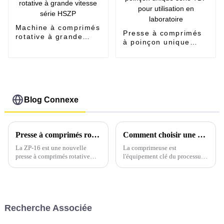
Machine à comprimés
Presse à comprimés
rotative à grande
à poinçon unique
vitesse série HSZP
série TDP pour
utilisation en
laboratoire
Blog Connexe
Presse à comprimés rotative ZP-16, nouvelle arrivée, pour la fabrication de comprimés de grande taille
Comment choisir une presse à comprimés adaptée
La ZP-16 est une nouvelle
La comprimeuse est
presse à comprimés rotative
l'équipement clé du processus
continue entièrement
de production de préparations
automatique, développée par
solides ; il est donc crucial de
notre société. Elle est un
choisir une comprimeuse
équipement de base pour le
adaptée. Pour cela, appelez
traitement de diverses matières
Sarah…
Recherche Associée
premières granulaires.