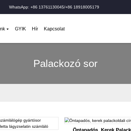
WhatsApp: +86 13761130045/+86 18918005179
nk
GYIK
Hír
Kapcsolat
Palackozó sor
Öntapadós, Kerek Palack