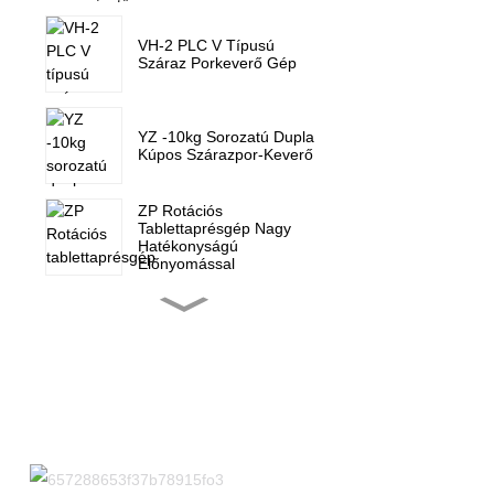
VH-2 PLC V Típusú
Száraz Porkeverő Gép
YZ -10kg Sorozatú Dupla
Kúpos Szárazpor-Keverő
ZP Rotációs
Tablettaprésgép Nagy
Hatékonyságú
Előnyomással
ZP-15F Forgó
Tablettaprés Gép
Cukorkaprés
ZP 5 7 9 Mini Forgó
Tablettaprésgép
Alkatrészei