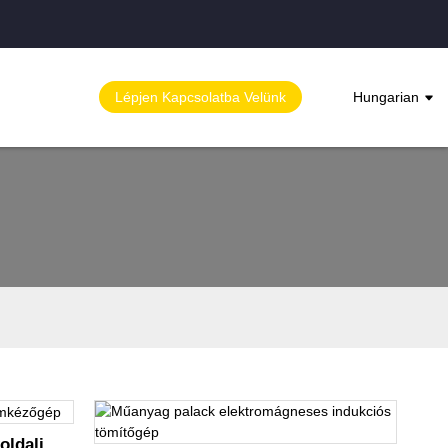
Lépjen Kapcsolatba Velünk
Hungarian
oldali