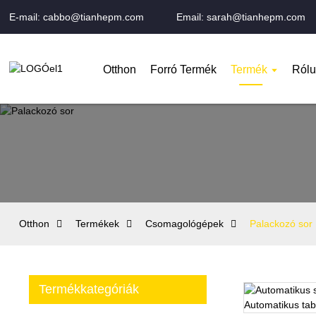
E-mail: cabbo@tianhepm.com
Email: sarah@tianhepm.com
Otthon
Forró Termék
Termék
Rólu
Otthon
Termékek
Csomagológépek
Palackozó sor
Termékkategóriák