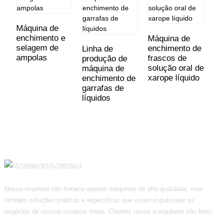
Máquina de
enchimento e
Máquina de
selagem de
enchimento de
Linha de
ampolas
frascos de
produção de
solução oral de
máquina de
xarope líquido
enchimento de
garrafas de
líquidos
Nossa empresa não fornece apenas máquinas de alta qualidade, mas
também soluções práticas e específicas que visam impulsionar os
negócios de nossos usuários finais. Clientes novos e regulares são bem-