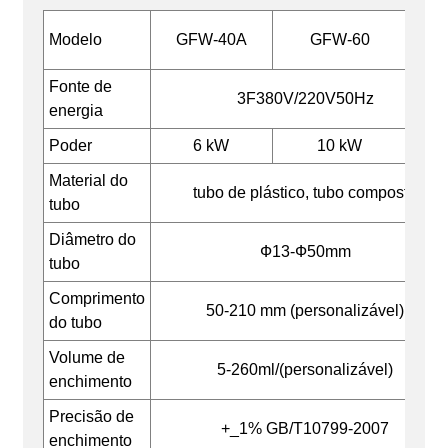
GFW
Modelo
GFW-40A
GFW-60
80
Fonte de
3F380V/220V50Hz
energia
Poder
6 kW
10 kW
Material do
tubo de plástico, tubo composto
tubo
Diâmetro do
Ф13-Ф50mm
tubo
Comprimento
50-210 mm (personalizável)
do tubo
Volume de
5-260ml/(personalizável)
enchimento
Precisão de
+_1% GB/T10799-2007
enchimento