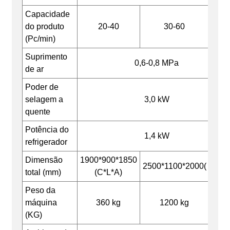
Capacidade
do produto
20-40
30-60
35-7
(Pc/min)
Suprimento
0,6-0,8 MPa
de ar
Poder de
selagem a
3,0 kW
quente
Potência do
1,4 kW
refrigerador
Dimensão
1900*900*1850
2500*1100*2000(
total (mm)
(C*L*A)
Peso da
máquina
360 kg
1200 kg
(KG)