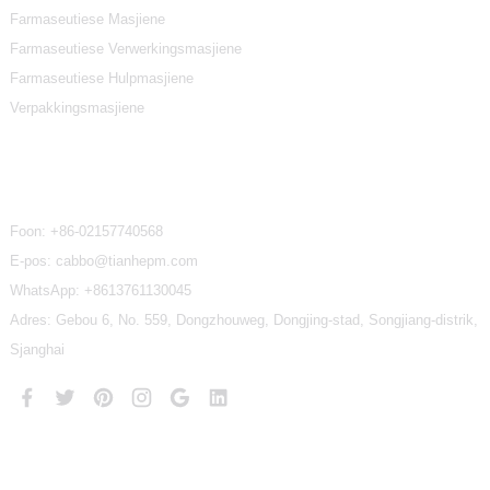
Farmaseutiese Masjiene
Farmaseutiese Verwerkingsmasjiene
Farmaseutiese Hulpmasjiene
Verpakkingsmasjiene
Kontak Ons
Foon:
+86-02157740568
E-pos: cabbo@tianhepm.com
WhatsApp:
+8613761130045
Adres: Gebou 6, No. 559, Dongzhouweg, Dongjing-stad, Songjiang-distrik,
Sjanghai