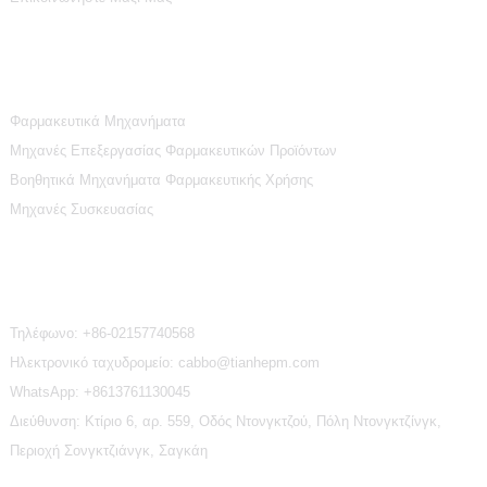
Κατηγορίες Προϊόντων
Φαρμακευτικά Μηχανήματα
Μηχανές Επεξεργασίας Φαρμακευτικών Προϊόντων
Βοηθητικά Μηχανήματα Φαρμακευτικής Χρήσης
Μηχανές Συσκευασίας
Επικοινωνήστε Μαζί Μας
Τηλέφωνο:
+86-02157740568
Ηλεκτρονικό ταχυδρομείο: cabbo@tianhepm.com
WhatsApp:
+8613761130045
Διεύθυνση: Κτίριο 6, αρ. 559, Οδός Ντονγκτζού, Πόλη Ντονγκτζίνγκ,
Περιοχή Σονγκτζιάνγκ, Σαγκάη