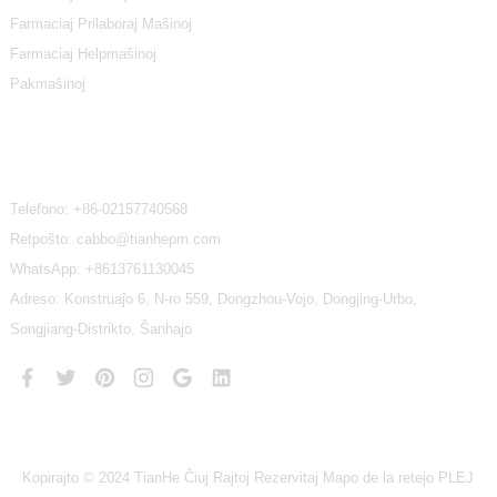
Farmaciaj Prilaboraj Maŝinoj
Farmaciaj Helpmaŝinoj
Pakmaŝinoj
Kontaktu Nin
Telefono:
+86-02157740568
Retpoŝto: cabbo@tianhepm.com
WhatsApp:
+8613761130045
Adreso: Konstruaĵo 6, N-ro 559, Dongzhou-Vojo, Dongjing-Urbo,
Songjiang-Distrikto, Ŝanhajo
Kopirajto © 2024 TianHe Ĉiuj Rajtoj Rezervitaj
Mapo de la retejo
PLEJ