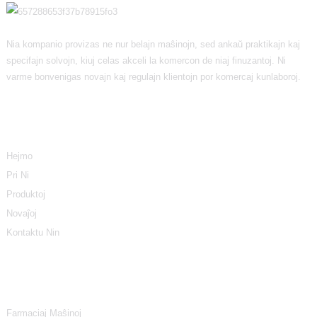
Nia kompanio provizas ne nur belajn maŝinojn, sed ankaŭ praktikajn kaj
specifajn solvojn, kiuj celas akceli la komercon de niaj finuzantoj. Ni
varme bonvenigas novajn kaj regulajn klientojn por komercaj kunlaboroj.
Informoj
Hejmo
Pri Ni
Produktoj
Novaĵoj
Kontaktu Nin
Produktaj Kategorioj
Farmaciaj Maŝinoj