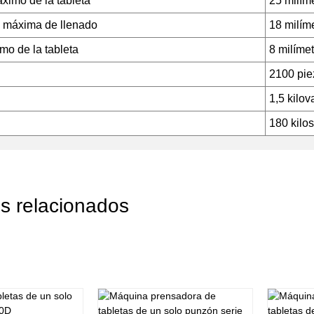
ximo de la tableta
25 milím
 máxima de llenado
18 milím
mo de la tableta
8 milíme
2100 pie
1,5 kilov
180 kilos
s relacionados