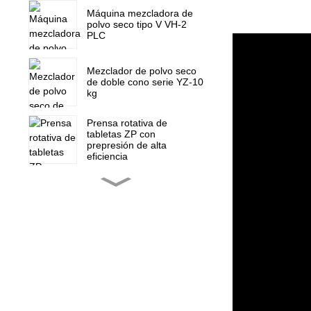
Máquina mezcladora de
polvo seco tipo V VH-2
PLC
Mezclador de polvo seco
de doble cono serie YZ-10
kg
Prensa rotativa de
tabletas ZP con
prepresión de alta
eficiencia
Prensa rotativa para
tabletas ZP-15F, prensa
para dulces
Repuestos para mini
prensa rotatoria de
tabletas ZP 5 7 9
NJP-900 1000 1200
Máquina llenadora de