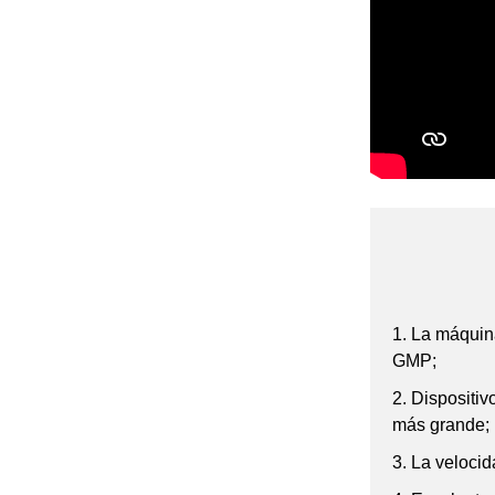
cápsulas completamente
automática
NJP-600 800 Máquina
llenadora de cápsulas
totalmente automática
1. La máquin
GMP;
2. Dispositi
más grande;
3. La velocid