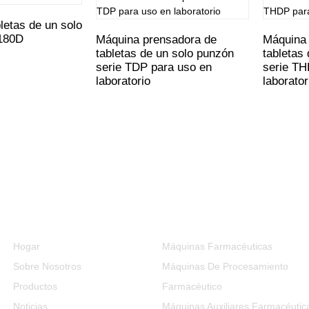
letas de un solo
180D
Máquina prensadora de
Máquina 
tabletas de un solo punzón
tabletas
serie TDP para uso en
serie TH
laboratorio
laborator
Información
Categorías De Productos
Hogar
Máquinas Farmacéuticas
Sobre Nosotros
Máquinas De Procesamiento
Productos
Farmacéutico
Noticias
Máquinas Auxiliares Farmacéutic