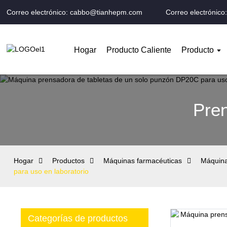
Correo electrónico: cabbo@tianhepm.com
Correo electrónic
Hogar
Producto Caliente
Producto
Pren
Hogar
Productos
Máquinas farmacéuticas
Máquina
para uso en laboratorio
Categorías de productos