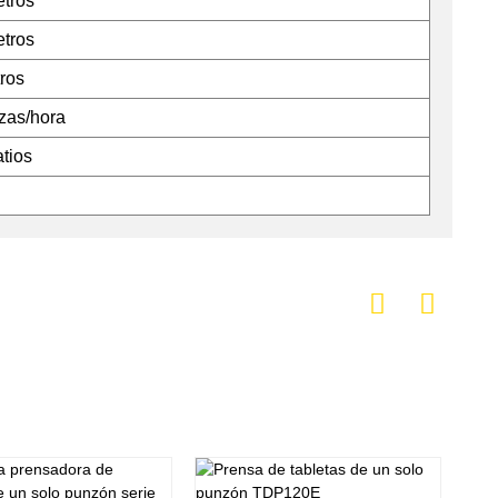
etros
etros
tros
zas/hora
atios