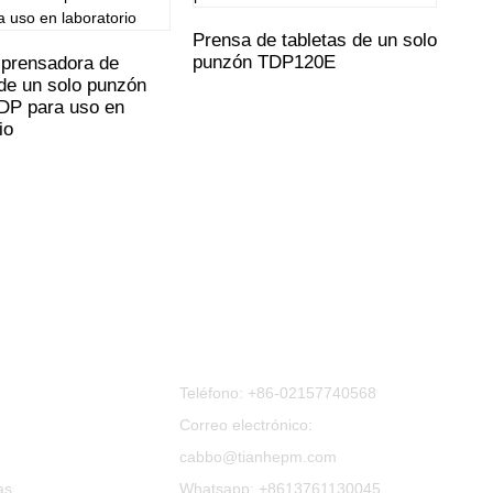
Prensa de tabletas de un solo
punzón TDP120E
prensadora de
Pren
 de un solo punzón
pun
DP para uso en
labo
io
Contáctenos
Teléfono:
+86-02157740568
Correo electrónico:
cabbo@tianhepm.com
as
Whatsapp:
+8613761130045