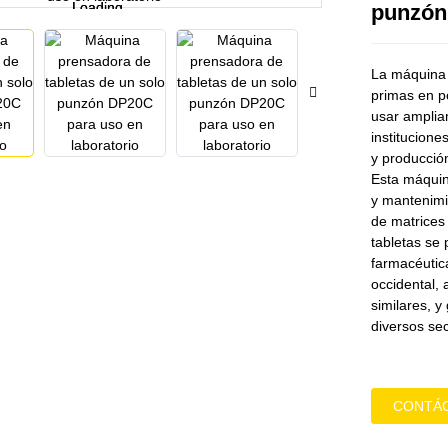
Loading...
Loading...
punzón
La máquina 
primas en p
usar amplia
institucione
y producció
Esta máquina
y mantenimi
de matrices 
tabletas se 
farmacéutic
occidental,
similares, y
diversos sec
CONTÁ