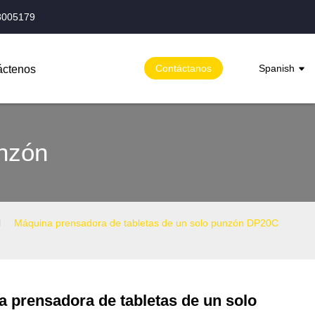
8005179
Contáctanos
Spanish
áctenos
unzón
Máquina prensadora de tabletas de un solo punzón DP20C
 prensadora de tabletas de un solo