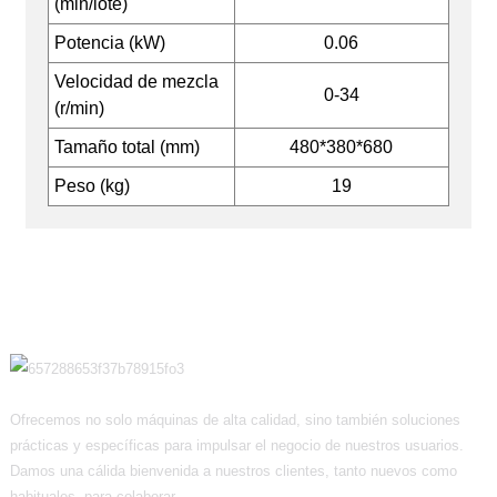
(min/lote)
Potencia (kW)
0.06
Velocidad de mezcla
0-34
(r/min)
Tamaño total (mm)
480*380*680
Peso (kg)
19
Ofrecemos no solo máquinas de alta calidad, sino también soluciones
prácticas y específicas para impulsar el negocio de nuestros usuarios.
Damos una cálida bienvenida a nuestros clientes, tanto nuevos como
habituales, para colaborar.