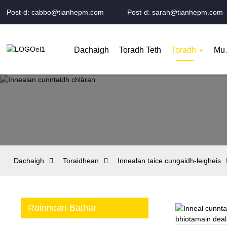
Post-d: cabbo@tianhepm.com
Post-d: sarah@tianhepm.com
Dachaigh
Toradh Teth
Toradh
Mu 
Dachaigh
Toraidhean
Innealan taice cungaidh-leigheis
Roinnean Bathar