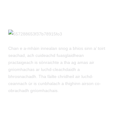
Pàirtean A Bharrachd
Airson Inneal Preas Clàr
Rothlach Beag ZP 5 7 9
Inneal Lìonadh Capsal Gu
Tur Fèin-Ghluasadach
NJP-900 1000 1200
Chan e a-mhàin innealan snog a bhios sinn a’ toirt
seachad, ach cuideachd fuasglaidhean
practaigeach is sònraichte a tha ag amas air
Inneal Lìonadh Capsal Gu
Tur Fèin-Ghluasadach
gnìomhachas ar luchd-cleachdaidh a
NJP-600 800
bhrosnachadh. Tha fàilte chridheil air luchd-
ceannach ùr is cunbhalach a thighinn airson co-
obrachadh gnìomhachais.