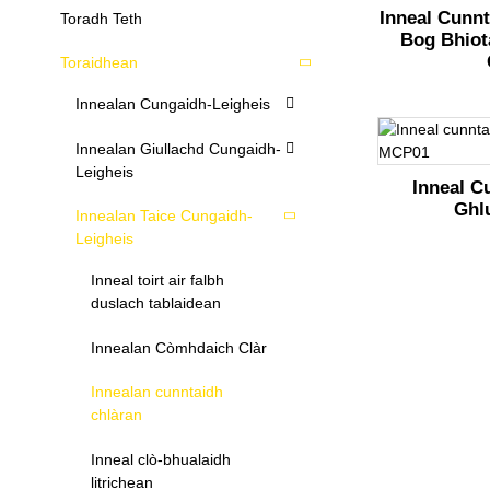
Inneal Cunn
Toradh Teth
Bog Bhiot
Toraidhean
Innealan Cungaidh-Leigheis
Innealan Giullachd Cungaidh-
Leigheis
Inneal C
Ghl
Innealan Taice Cungaidh-
Leigheis
Inneal toirt air falbh
duslach tablaidean
Innealan Còmhdaich Clàr
Innealan cunntaidh
chlàran
Inneal clò-bhualaidh
litrichean