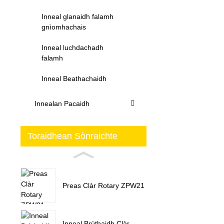
Inneal glanaidh falamh
gnìomhachais
Inneal luchdachadh
falamh
Inneal Beathachaidh
Innealan Pacaidh
Toraidhean Sònraichte
Preas Clàr Rotary ZPW21
Inneal Brùthaidh Clàr