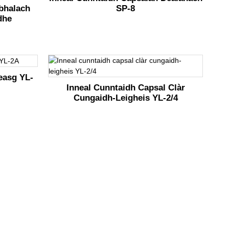
SP-8
bhalach
dhe
easg YL-
Inneal Cunntaidh Capsal Clàr
Cungaidh-Leigheis YL-2/4