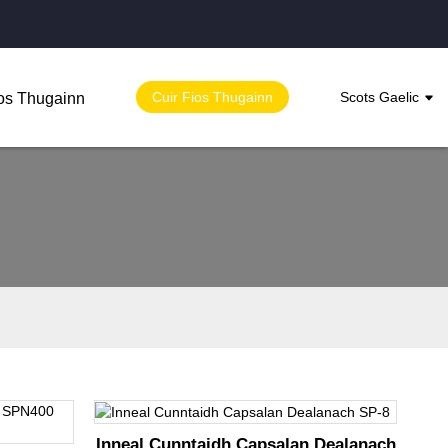
Cuir Fios Thugainn
Scots Gaelic
ios Thugainn
Inneal Cunntaidh Capsalan Dealanach