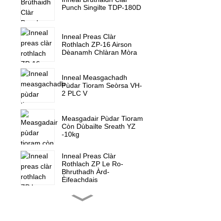
Punch Singilte TDP-180D
Inneal Preas Clàr
Rothlach ZP-16 Airson
Dèanamh Chlàran Mòra
Inneal Measgachadh
Pùdar Tioram Seòrsa VH-
2 PLC V
Measgadair Pùdar Tioram
Còn Dùbailte Sreath YZ
-10kg
Inneal Preas Clàr
Rothlach ZP Le Ro-
Bhruthadh Àrd-
Èifeachdais
Inneal Preas Clàr
Rothlach ZP-15F Preas
Candy