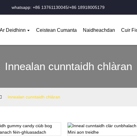
whatsapp: +86 13761130045/+86 18918005179
Ar Deidhinn
Ceistean Cumanta
Naidheachdan
Cuir F
Innealan cunntaidh chlàran
Innealan cunntaidh chlàran