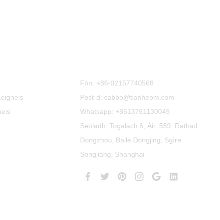
Cuir Fios Thugainn
Fòn:
+86-02157740568
Leigheis
Post-d: cabbo@tianhepm.com
heis
Whatsapp:
+8613761130045
Seòladh: Togalach 6, Àir. 559, Rathad
Dongzhou, Baile Dongjing, Sgìre
Songjiang, Shanghai