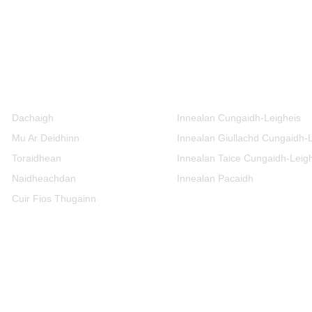
Fiosrachadh
Roinnean Bathar
Dachaigh
Innealan Cungaidh-Leigheis
Mu Ar Deidhinn
Innealan Giullachd Cungaidh-
Toraidhean
Innealan Taice Cungaidh-Leig
Naidheachdan
Innealan Pacaidh
Cuir Fios Thugainn