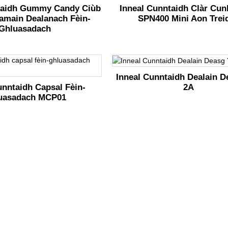
taidh Gummy Candy Ciùb
Inneal Cunntaidh Clàr Cun
amain Dealanach Fèin-
SPN400 Mini Aon Trei
Ghluasadach
Inneal Cunntaidh Dealain D
2A
unntaidh Capsal Fèin-
uasadach MCP01