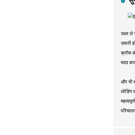
सु
उधर ले ज
ज़रूरी 
क्रॉस-कं
मदद कर
और भी बह
लोडिंग 
महत्वपू
परिचालन