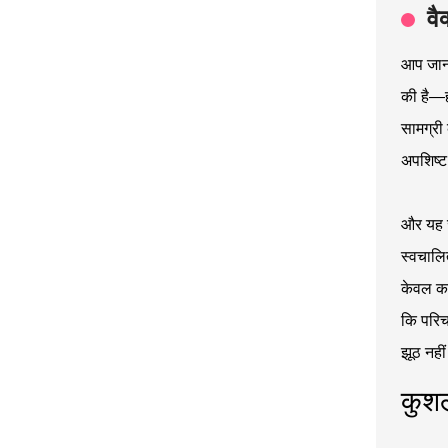
वै
आप जानते
की है—ह
सामग्री
अपशिष्ट 
और यह ज
स्वचालि
केवल का
कि परिचा
झूठ नही
कुशल