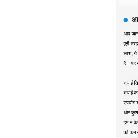
आध
आप जानते
पूरी तर
साथ, ये 
है। यह द
शंघाई ति
शंघाई के
उपयोग कर
और कुशल
हम न केव
को कम क