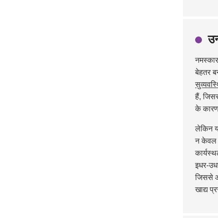
उन
नमस्कार!
बेहतर ब
सुव्यवस
हैं, जि
के कारण 
लेकिन यह
न केवल 
कार्यस्
इधर-उधर
जिससे
खाद्य प्