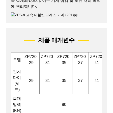
록 설계되었으며, 이는 기계 점검 및 오류 처리 목적
에 편리합니다.
제품 매개변수
ZP720-
ZP720-
ZP720-
ZP720-
ZP720-
모델
29
31
35
37
41
펀치
다이
29
31
35
37
41
(세
트)
최대
압력
80
(KN)