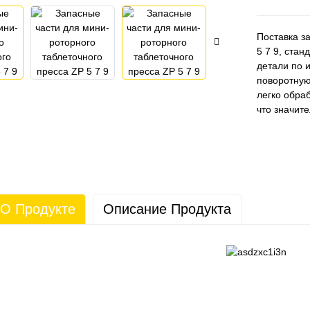
Поставка з
5 7 9, ста
детали по 
поворотную
легко обра
что значит
О Продукте
Описание Продукта