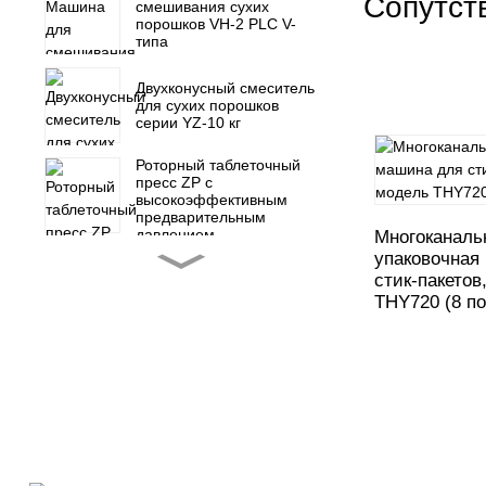
Сопутст
смешивания сухих
порошков VH-2 PLC V-
типа
Двухконусный смеситель
для сухих порошков
серии YZ-10 кг
Роторный таблеточный
пресс ZP с
высокоэффективным
предварительным
давлением
Многоканаль
упаковочная
Роторный таблеточный
стик-пакетов
пресс ZP-15F, пресс для
THY720 (8 по
конфет
Запасные части для
мини-роторного
таблеточного пресса ZP
5 7 9
NJP-900 1000 1200
Полностью
автоматическая машина