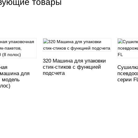
вующие товары
320 Машина для упаковки
стик-стиков с функцией
ная
Сушилка
подсчета
 машина для
псевдоо
, модель
серии F
лос)