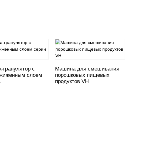
Рот
пре
-гранулятор с
Машина для смешивания
кон
жиженным слоем
порошковых пищевых
L
продуктов VH