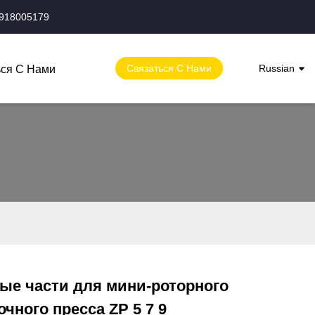
8918005179
Связаться С Нами
Russian
ься С Нами
ые части для мини-роторного
Loading...
Loading...
очного пресса ZP 5 7 9