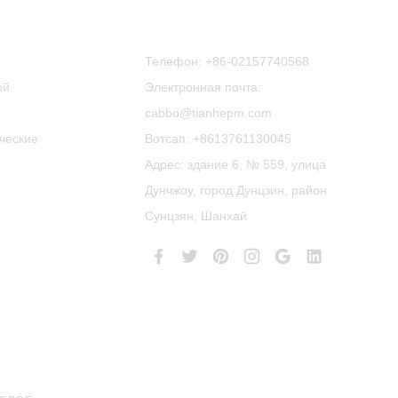
Связаться С Нами
Телефон:
+86-02157740568
ой
Электронная почта:
cabbo@tianhepm.com
ческие
Вотсап:
+8613761130045
Адрес: здание 6, № 559, улица
Дунчжоу, город Дунцзин, район
Сунцзян, Шанхай