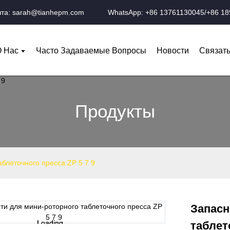
чта: sarah@tianhepm.com
WhatsApp: +86 13761130045/+86 1
 Нас
Часто Задаваемые Вопросы
Новости
Связат
Продукты
блеточного пресса ZP 5 7 9
Запасн
Loading...
Loading...
таблет