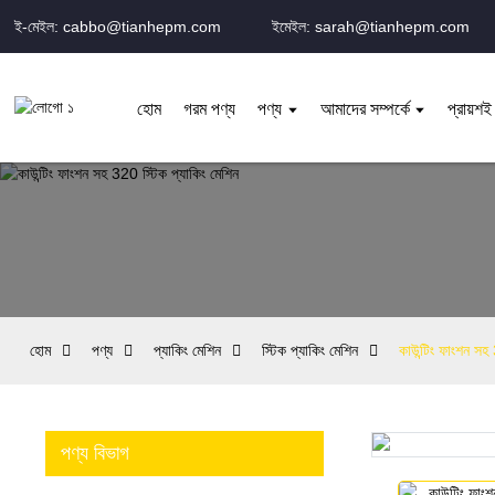
ই-মেইল: cabbo@tianhepm.com
ইমেইল: sarah@tianhepm.com
হোম
গরম পণ্য
পণ্য
আমাদের সম্পর্কে
প্রায়শই
হোম
পণ্য
প্যাকিং মেশিন
স্টিক প্যাকিং মেশিন
কাউন্টিং ফাংশন সহ
পণ্য বিভাগ