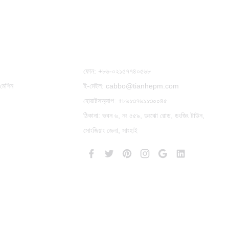
আমাদের সাথে যোগাযোগ করুন
ফোন:
+৮৬-০২১৫৭৭৪০৫৬৮
 মেশিন
ই-মেইল: cabbo@tianhepm.com
হোয়াটসঅ্যাপ:
+৮৬১৩৭৬১১৩০০৪৫
ঠিকানা: ভবন ৬, নং ৫৫৯, ডংঝো রোড, ডংজিং টাউন,
সোংজিয়াং জেলা, সাংহাই