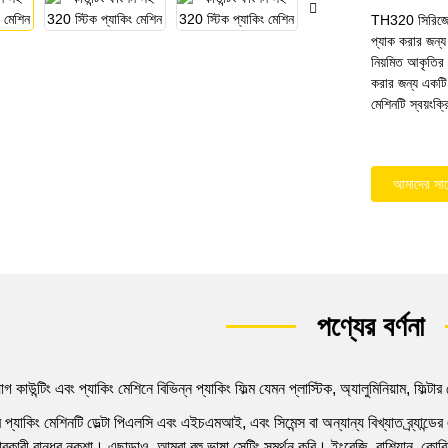
TH320 সিরিজের 
প্যাক করার জন্য 
নিয়মিত আকৃতির আ
করার জন্য একটি 
মেশিনটি স্বয়ংক্
আমাদের সা
পণ্যের বর্ণনা
কাউন্টিং এবং প্যাকিং মেশিনে বিভিন্ন প্যাকিং ফিল্ম যেমন প্লাস্টিক, অ্যালুমিনিয়াম, ফিল্টা
াকিং মেশিনটি ডেল্টা পিএলসি এবং এইচএমআই, এবং সিমেন্স বা অন্যান্য বিখ্যাত ব্র্যান্ডে
হারকারী বান্ধব নকশা। এছাড়াও, আমরা বহু ভাষা সেটিং সমর্থন করি। ইংরেজি, রাশিয়ান, কোরি