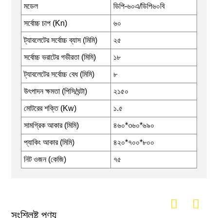
মডেল
ডিপি-৬০এ/ডিপি৬০বি
সর্বোচ্চ চাপ (Kn)
৬০
ট্যাবলেটের সর্বোচ্চ ব্যাস (মিমি)
২৫
সর্বোচ্চ ভরাটের গভীরতা (মিমি)
১৮
ট্যাবলেটের সর্বোচ্চ বেধ (মিমি)
৮
উৎপাদন ক্ষমতা (পিসি/ঘন্টা)
২১৫০
মোটরের শক্তি (Kw)
১.৫
সামগ্রিক আকার (মিমি)
৪৬০*৩৬০*৬৯০
প্যাকিং আকার (মিমি)
৪২০*৭০০*৮০০
নিট ওজন (কেজি)
৭৫
সংশ্লিষ্ট পণ্য