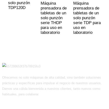
solo punzón
s
Máquina
Máquina
TDP120D
T
prensadora de
prensadora de
tabletas de un
tabletas de un
solo punzón
solo punzón
serie THDP
serie TDP para
para uso en
uso en
laboratorio
laboratorio
Ofrecemos no solo máquinas de alta calidad, sino también soluciones
prácticas y específicas para impulsar el negocio de nuestros usuarios.
Damos una cálida bienvenida a nuestros clientes, tanto nuevos como
habituales, para colaborar.
Información