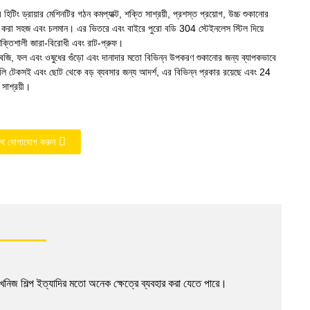
টিং ড্রায়ার মেশিনটির গঠন কমপ্যাক্ট, শক্তি সাশ্রয়ী, প্রশস্ত প্রয়োগ, উচ্চ শুকানোর
ার করা সহজ এবং চলমান। এর ভিতরে এবং বাইরে পুরো বডি 304 স্টেইনলেস স্টিল দিয়ে
ক্তিশালী জারা-বিরোধী এবং রাট-প্রুফ।
বজি, ফল এবং ওষুধের গুঁড়ো এবং দানাদার মতো বিভিন্ন উপকরণ শুকানোর জন্য ব্যাপকভাবে
ুলি টেকসই এবং ছোট থেকে বড় ব্যবসার জন্য আদর্শ, এর বিভিন্ন প্রকার রয়েছে এবং 24
সাশ্রয়ী।
থে যোগাযোগ করুন
া, খনিজ শিল্প ইত্যাদির মতো অনেক ক্ষেত্রে ব্যবহার করা যেতে পারে।