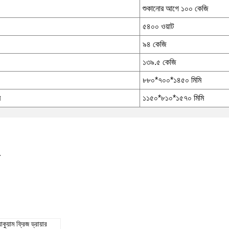
শুকানোর আগে ১০০ কেজি
৫৪০০ ওয়াট
৯৪ কেজি
১৩৯.৫ কেজি
৮৮০*৭০০*১৪৫০ মিমি
র
১১৫০*৮১০*১৫৭০ মিমি
য