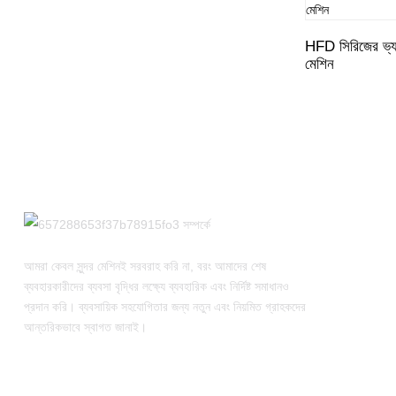
HFD সিরিজের ভ্যাকু
মেশিন
আমরা কেবল সুন্দর মেশিনই সরবরাহ করি না, বরং আমাদের শেষ
ব্যবহারকারীদের ব্যবসা বৃদ্ধির লক্ষ্যে ব্যবহারিক এবং নির্দিষ্ট সমাধানও
প্রদান করি। ব্যবসায়িক সহযোগিতার জন্য নতুন এবং নিয়মিত গ্রাহকদের
আন্তরিকভাবে স্বাগত জানাই।