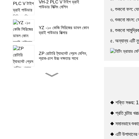
VH-2 PLC V টাইপ ড্রাই
পাউডার মিক্সিং মেশিন
২. শুকনো ফল: যেম
৩. শুকনো মাংস: যে
YZ -১০ কেজি সিরিজের ডাবল কোন
৪. শুকনো সামুদ্রিক
ড্রাই পাউডার মিক্সার
৫. অন্যান্য এটি 
ZP রোটারি ট্যাবলেট প্রেস মেশিন,
প্রাক-চাপ উচ্চ দক্ষতার সাথে
ZP-15F রোটারি ট্যাবলেট প্রেস
মেশিন ক্যান্ডি প্রেস
◆ শক্তি সঞ্চয়: 
ZP 5 7 9 মিনি রোটারি ট্যাবলেট
প্রেস মেশিনের খুচরা যন্ত্রাংশ
◆ প্রতি ঘন্টায় খ
◆ সমানভাবে শুকান
NJP-900 1000 1200 সম্পূর্ণ
◆ এটি উপাদানের কা
স্বয়ংক্রিয় ক্যাপসুল ভর্তি মেশিন