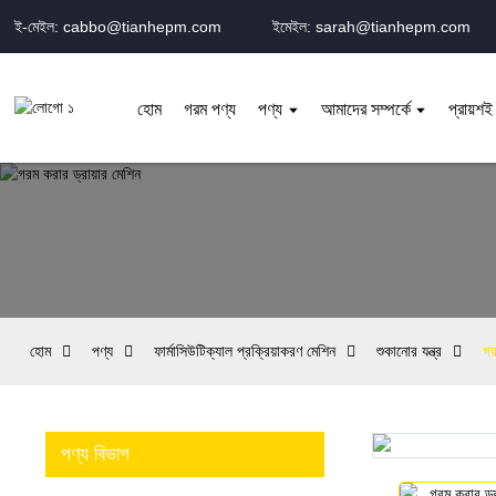
ই-মেইল: cabbo@tianhepm.com
ইমেইল: sarah@tianhepm.com
হোম
গরম পণ্য
পণ্য
আমাদের সম্পর্কে
প্রায়শই
হোম
পণ্য
ফার্মাসিউটিক্যাল প্রক্রিয়াকরণ মেশিন
শুকানোর যন্ত্র
গর
পণ্য বিভাগ