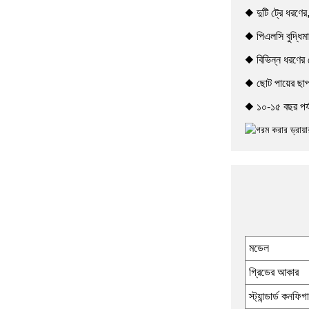
◆ দুটি ট্রে ধরণের
◆ পিএলসি বুদ্ধিমা
NJP-600 800 সম্পূর্ণ স্বয়ংক্রিয়
ক্যাপসুল ভর্তি মেশিন
◆ বিভিন্ন ধরণের 
◆ ছোট পায়ের ছা
◆ ১০-১৫ বছর পর্যন
মডেল
গ্রিডের আকার
স্ট্যান্ডার্ড কনফি