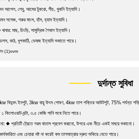
ন আপেল, লেবু, আমের টুকরো, পীচ, খুবানি ইত্যাদি।
মন সসেজ, গরুর মাংস, হাঁস, হ্যাম ইত্যাদি।
 খাবার: মাছ, চিংড়ি, সামুদ্রিক শৈবাল ইত্যাদি।
নুডলস, কাঠ, ধূপকাঠি, ভেষজ ইত্যাদি শুকাতে পারে।
দুর্দান্ত সুবিধা
1kw বিদ্যুৎ ইনপুট, 3kw বায়ু উৎস শোষণ, 4kw তাপ শক্তির আউটপুট, 75% পর্যন্ত শক্ত
রচ ১ কিলোওয়াট-ঘন্টা, ৩.৫ কেজি পানি শুষে নিতে পারে।
ো: ◆ প্রতিটি ট্রেতে গরম বাতাস প্রবেশ করানো, উপরে এবং নীচে একই সময়ে শুকানো।
র্যকারিতা এবং চেহারা নষ্ট না করেই কম তাপমাত্রায় দ্রুত শুকিয়ে যেতে পারে।