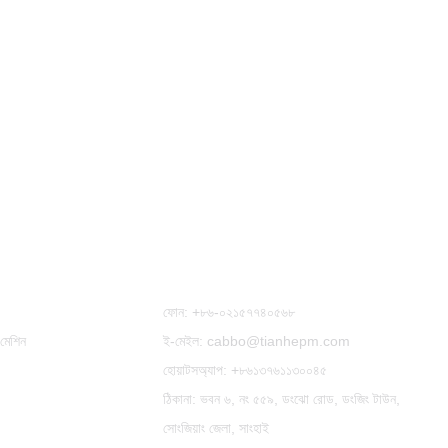
আমাদের সাথে যোগাযোগ করুন
ফোন:
+৮৬-০২১৫৭৭৪০৫৬৮
 মেশিন
ই-মেইল: cabbo@tianhepm.com
হোয়াটসঅ্যাপ:
+৮৬১৩৭৬১১৩০০৪৫
ঠিকানা: ভবন ৬, নং ৫৫৯, ডংঝো রোড, ডংজিং টাউন,
সোংজিয়াং জেলা, সাংহাই