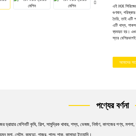
এই HX সিরিজের হি
গুণমান, পরিষ্ক
তৈরি, তাই এটি শ
এটি খাদ্য, শাকস
ব্যবহৃত হয়। এগ
স্তর বেশিরভাগই 
আমাদের সা
পণ্যের বর্ণনা
র ড্রায়ার মেশিনটি কৃষি, শিল্প, সামুদ্রিক খাবার, শস্য, ভেষজ, নির্মাণ, কাগজের পণ্য, মশল
েমন মূলা, লেটুস, কুমড়ো, গাজর, পালং শাক, কাসাভা ইত্যাদি।