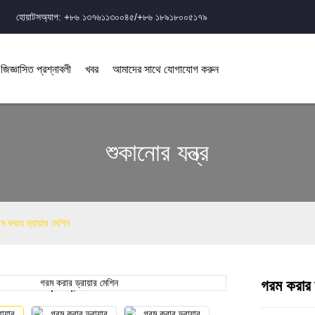
হোয়াটসঅ্যাপ: +৮৬ ১৩৭৬১১৩০০৪৫/+৮৬ ১৮৯১৮০০৫১৭৯
 জিজ্ঞাসিত প্রশ্নাবলী
খবর
আমাদের সাথে যোগাযোগ করুন
শুকানোর যন্ত্র
ম করার ড্রায়ার মেশিন
গরম করার ড
Loading...
Loading...