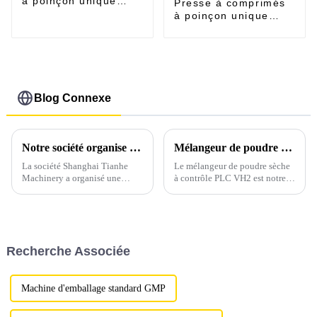
à poinçon unique
Presse à comprimés
TDP120E
à poinçon unique
série TDP pour
utilisation en
laboratoire
Blog Connexe
Notre société organise régulièrement des formations professionnelles pour l'ensemble de notre personnel sur nos machines nouvellement conçues.
Mélangeur de poudre sèche à contrôle PLC VH2
La société Shanghai Tianhe
Le mélangeur de poudre sèche
Machinery a organisé une
à contrôle PLC VH2 est notre
formation professionnelle dans
nouvelle machine de mélange,
notre usine, visitant et
spécialisée dans les tests de
apprenant le travail afin
mélange de poudre sèche ou les
d'améliorer les capacités
programmes d'études en
professionnelles du personnel
laboratoire pour les produits
Recherche Associée
de vente et de renforcer leur
pharmaceutiques, chimiques,
familiarité avec ...
alimentaires, alimentaires,
céramiques, métallurgiques et...
Machine d'emballage standard GMP