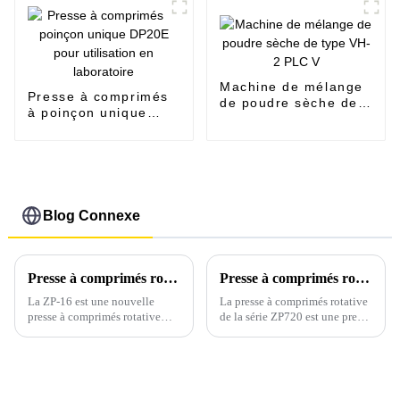
Machine de mélange
Presse à comprimés
de poudre sèche de
à poinçon unique
type VH-2 PLC V
DP20E pour
utilisation en
laboratoire
Blog Connexe
Presse à comprimés rotative ZP-16, nouvelle arrivée, pour la fabrication de comprimés de grande taille
Presse à comprimés rotative automatique ZP720
La ZP-16 est une nouvelle
La presse à comprimés rotative
presse à comprimés rotative
de la série ZP720 est une presse
continue entièrement
à comprimés rotative
automatique, développée par
entièrement automatique,
notre société. Elle est un
développée et fabriquée par
équipement de base pour le
notre société. Cette presse à
traitement de diverses matières
comprimés rotative de la série