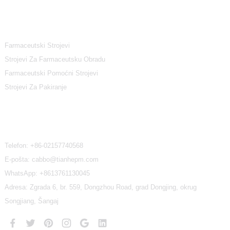
Kategorije Proizvoda
Farmaceutski Strojevi
Strojevi Za Farmaceutsku Obradu
Farmaceutski Pomoćni Strojevi
Strojevi Za Pakiranje
Kontaktirajte Nas
Telefon:
+86-02157740568
E-pošta: cabbo@tianhepm.com
WhatsApp:
+8613761130045
Adresa: Zgrada 6, br. 559, Dongzhou Road, grad Dongjing, okrug
Songjiang, Šangaj