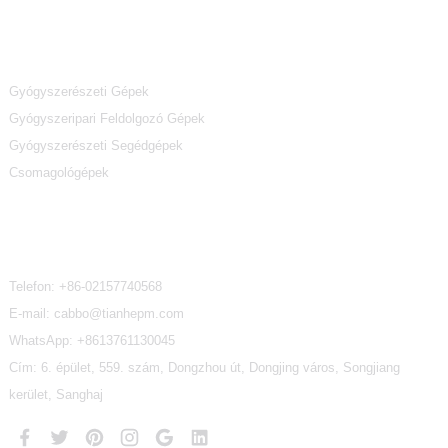
Termékkategóriák
Gyógyszerészeti Gépek
Gyógyszeripari Feldolgozó Gépek
Gyógyszerészeti Segédgépek
Csomagológépek
Kapcsolat
Telefon:
+86-02157740568
E-mail: cabbo@tianhepm.com
WhatsApp:
+8613761130045
Cím: 6. épület, 559. szám, Dongzhou út, Dongjing város, Songjiang
kerület, Sanghaj