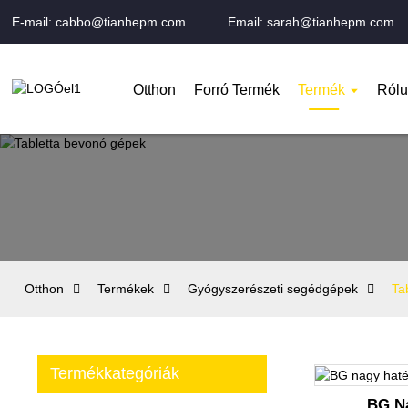
E-mail: cabbo@tianhepm.com
Email: sarah@tianhepm.com
Otthon
Forró Termék
Termék
Rólu
Otthon
Termékek
Gyógyszerészeti segédgépek
Ta
Termékkategóriák
BG N