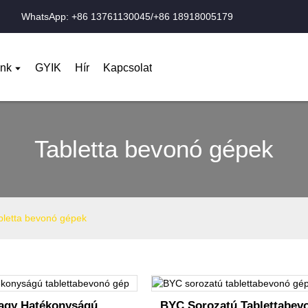
WhatsApp: +86 13761130045/+86 18918005179
nk
GYIK
Hír
Kapcsolat
Tabletta bevonó gépek
bletta bevonó gépek
agy Hatékonyságú
BYC Sorozatú Tablettabev