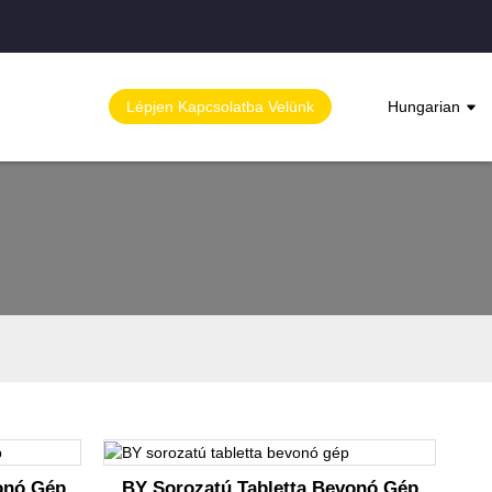
Lépjen Kapcsolatba Velünk
Hungarian
onó Gép
BY Sorozatú Tabletta Bevonó Gép