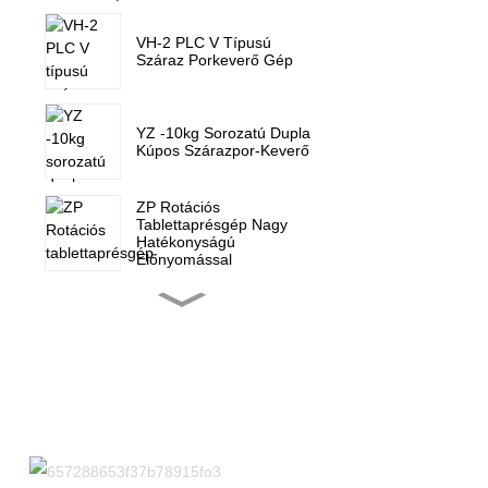
VH-2 PLC V Típusú
Száraz Porkeverő Gép
YZ -10kg Sorozatú Dupla
Kúpos Szárazpor-Keverő
ZP Rotációs
Tablettaprésgép Nagy
Hatékonyságú
Előnyomással
ZP-15F Forgó
Tablettaprés Gép
Cukorkaprés
ZP 5 7 9 Mini Forgó
Tablettaprésgép
Alkatrészei
NJP-900 1000 1200