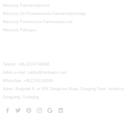
Maszyny Farmaceutyczne
Maszyny Do Przetwarzania Farmaceutycznego
Maszyny Pomocnicze Farmaceutyczne
Maszyny Pakujące
Skontaktuj Się Z Nami
Telefon:
+86-02157740568
Adres e-mail: cabbo@tianhepm.com
WhatsApp:
+8613761130045
Adres: Budynek 6, nr 559, Dongzhou Road, Dongjing Town, dzielnica
Songjiang, Szanghaj