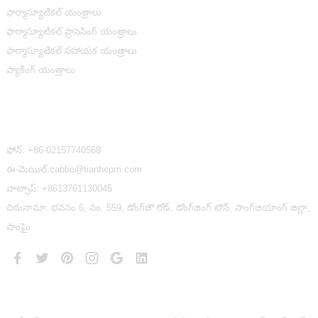
ఫార్మాస్యూటికల్ యంత్రాలు
ఫార్మాస్యూటికల్ ప్రాసెసింగ్ యంత్రాలు
ఫార్మాస్యూటికల్ సహాయక యంత్రాలు
ప్యాకింగ్ యంత్రాలు
మమ్మల్ని సంప్రదించండి
ఫోన్:
+86-02157740568
ఈ-మెయిల్:cabbo@tianhepm.com
వాట్సాప్:
+8613761130045
చిరునామా: భవనం 6, నం. 559, డోంగ్‌జౌ రోడ్, డోంగ్‌జింగ్ టౌన్, సాంగ్‌జియాంగ్ జిల్లా,
షాంఘై