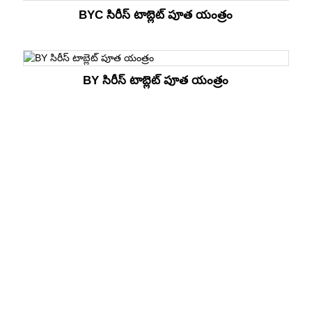
BYC సిరీస్ టాబ్లెట్ పూత యంత్రం
BY సిరీస్ టాబ్లెట్ పూత యంత్రం