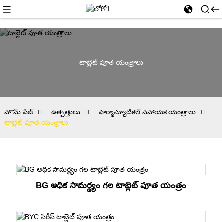
టాబ్లెట్ పూత యంత్రాలు
హొమ్ పేజ్
ఉత్పత్తులు
ఫార్మాస్యూటికల్ సహాయక యంత్రాలు
టాబ్లెట్ పూత యంత్రాలు
BG అధిక సామర్థ్యం గల టాబ్లెట్ పూత యంత్రం