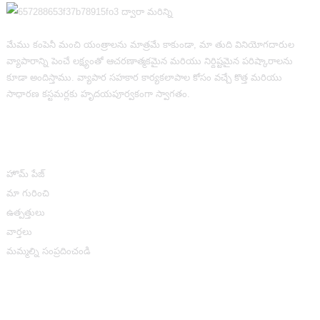
మేము కంపెనీ మంచి యంత్రాలను మాత్రమే కాకుండా, మా తుది వినియోగదారుల
వ్యాపారాన్ని పెంచే లక్ష్యంతో ఆచరణాత్మకమైన మరియు నిర్దిష్టమైన పరిష్కారాలను
కూడా అందిస్తాము. వ్యాపార సహకార కార్యకలాపాల కోసం వచ్చే కొత్త మరియు
సాధారణ కస్టమర్లకు హృదయపూర్వకంగా స్వాగతం.
సమాచారం
హొమ్ పేజ్
మా గురించి
ఉత్పత్తులు
వార్తలు
మమ్మల్ని సంప్రదించండి
ఉత్పత్తి వర్గాలు