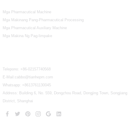
Mga Pharmacutical Machine
Mga Makinang Pang-Pharmacutical Processing
Mga Pharmacutical Auxiliary Machine
Mga Makina Ng Pag-Iimpake
Makipag-Ugnayan Sa Amin
Telepono:
+86-02157740568
E-Mail:cabbo@tianhepm.com
Whatsapp:
+8613761130045
Address: Building 6, No. 559, Dongzhou Road, Dongjing Town, Songjiang
District, Shanghai