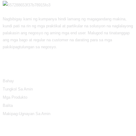
Nagbibigay kami ng kumpanya hindi lamang ng magagandang makina,
kundi pati na rin ng mga praktikal at partikular na solusyon na naglalayong
palakasin ang negosyo ng aming mga end user. Malugod na tinatanggap
ang mga bago at regular na customer na darating para sa mga
pakikipagtulungan sa negosyo.
Impormasyon
Bahay
Tungkol Sa Amin
Mga Produkto
Balita
Makipag-Ugnayan Sa Amin
Mga Kategorya Ng Produkto