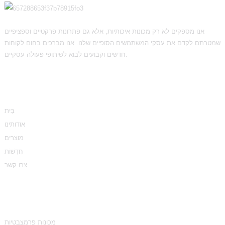
אנו מספקים לא רק מכונות איכותיות, אלא גם פתרונות פרקטיים וספציפיים
שמטרתם לקדם את עסקי המשתמשים הסופיים שלנו. אנו מברכים בחום לקוחות
חדשים וקבועים לבוא לשיתופי פעולה עסקיים.
מֵידָע
בַּיִת
אודותינו
מוצרים
חֲדָשׁוֹת
צרו קשר
קטגוריות מוצרים
מכונות פרמצבטיות