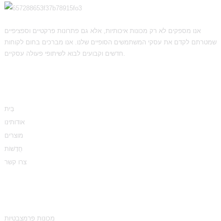
אנו מספקים לא רק מכונות איכותיות, אלא גם פתרונות פרקטיים וספציפיים
שמטרתם לקדם את עסקי המשתמשים הסופיים שלנו. אנו מברכים בחום לקוחות
חדשים וקבועים לבוא לשיתופי פעולה עסקיים.
מֵידָע
בַּיִת
אודותינו
מוצרים
חֲדָשׁוֹת
צרו קשר
קטגוריות מוצרים
מכונות פרמצבטיות