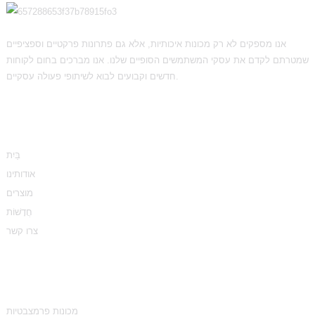
אנו מספקים לא רק מכונות איכותיות, אלא גם פתרונות פרקטיים וספציפיים
שמטרתם לקדם את עסקי המשתמשים הסופיים שלנו. אנו מברכים בחום לקוחות
חדשים וקבועים לבוא לשיתופי פעולה עסקיים.
מֵידָע
בַּיִת
אודותינו
מוצרים
חֲדָשׁוֹת
צרו קשר
קטגוריות מוצרים
מכונות פרמצבטיות