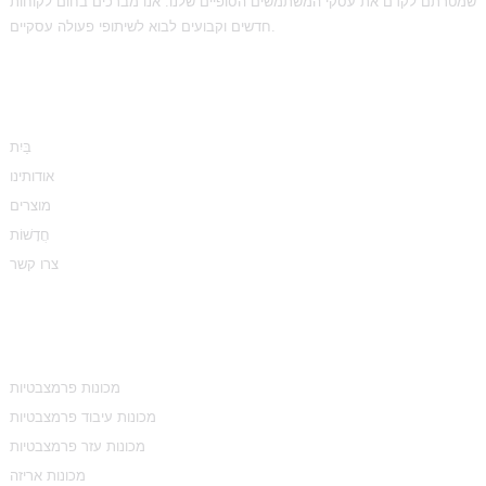
שמטרתם לקדם את עסקי המשתמשים הסופיים שלנו. אנו מברכים בחום לקוחות
חדשים וקבועים לבוא לשיתופי פעולה עסקיים.
מֵידָע
בַּיִת
אודותינו
מוצרים
חֲדָשׁוֹת
צרו קשר
קטגוריות מוצרים
מכונות פרמצבטיות
מכונות עיבוד פרמצבטיות
מכונות עזר פרמצבטיות
מכונות אריזה