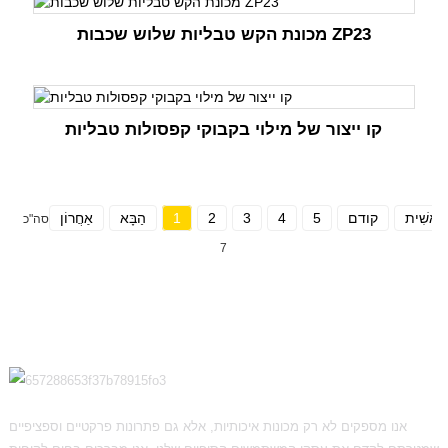
מכונת הקש טבליות שלוש שכבות ZP23
קו ייצור של מילוי בקבוקי קפסולות טבליות
רֵאשִׁית
קודם
5
4
3
2
1
הַבָּא
אַחֲרוֹן
סה"כ
7
אנו מספקים לא רק מכונות איכותיות, אלא גם פתרונות פרקטיים וספציפיים