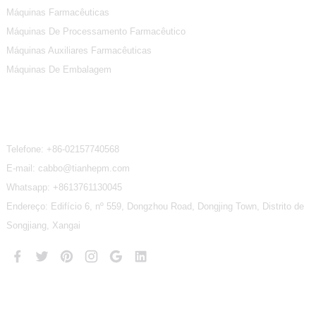
Máquinas Farmacêuticas
Máquinas De Processamento Farmacêutico
Máquinas Auxiliares Farmacêuticas
Máquinas De Embalagem
Contate-Nos
Telefone:
+86-02157740568
E-mail: cabbo@tianhepm.com
Whatsapp:
+8613761130045
Endereço: Edifício 6, nº 559, Dongzhou Road, Dongjing Town, Distrito de
Songjiang, Xangai