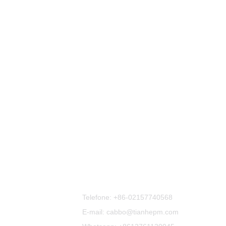
Contate-Nos
Telefone:
+86-02157740568
E-mail: cabbo@tianhepm.com