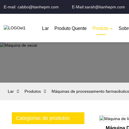
E-mail: cabbo@tianhepm.com
E-Mail:sarah@tianhepm.com
Lar
Produto Quente
Produto
Sobr
Lar
Produtos
Máquinas de processamento farmacêutic
Categorias de produtos
Máquina D