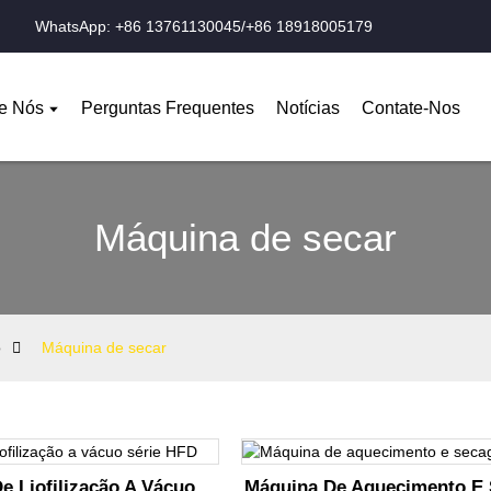
WhatsApp: +86 13761130045/+86 18918005179
e Nós
Perguntas Frequentes
Notícias
Contate-Nos
Máquina de secar
o
Máquina de secar
e Liofilização A Vácuo
Máquina De Aquecimento E