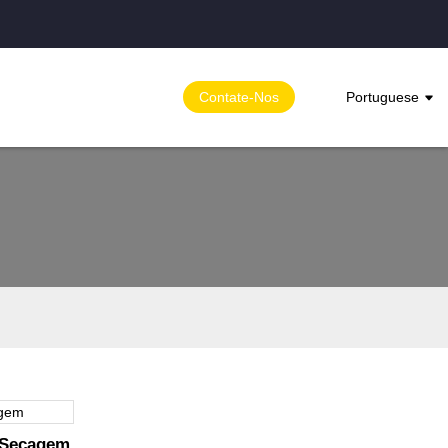
Contate-Nos
Portuguese
 Secagem