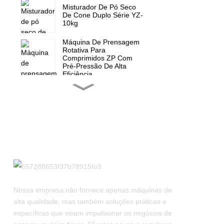
Misturador De Pó Seco
De Cone Duplo Série YZ-
10kg
Máquina De Prensagem
Rotativa Para
Comprimidos ZP Com
Pré-Pressão De Alta
Eficiência
Máquina De Prensagem
Rotativa Para
Comprimidos ZP-15F,
Prensa Para Doces
Peças De Reposição Para
Mini Prensa Rotativa De
Comprimidos ZP 5 7 9
Máquina De Enchimento
De Cápsulas Totalmente
Automática NJP-900 1000
Nossa empresa não fornece apenas máquinas de
1200
alta qualidade, mas também soluções práticas e
específicas que visam impulsionar os negócios de
Máquina De Enchimento
De Cápsulas Totalmente