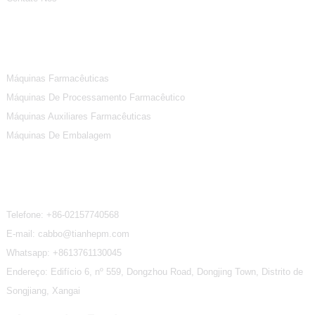
Categorias De Produtos
Máquinas Farmacêuticas
Máquinas De Processamento Farmacêutico
Máquinas Auxiliares Farmacêuticas
Máquinas De Embalagem
Contate-Nos
Telefone:
+86-02157740568
E-mail: cabbo@tianhepm.com
Whatsapp:
+8613761130045
Endereço: Edifício 6, nº 559, Dongzhou Road, Dongjing Town, Distrito de
Songjiang, Xangai