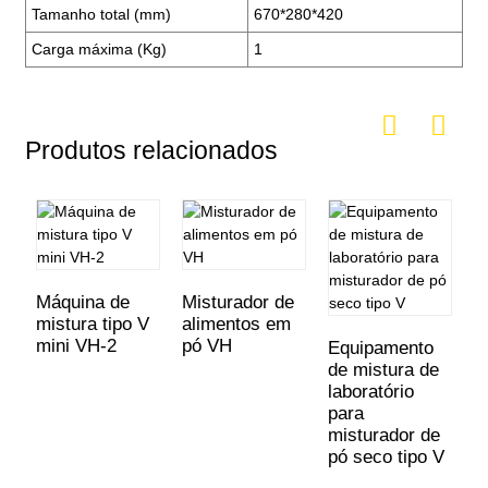
Tamanho total (mm)
670*280*420
Carga máxima (Kg)
1
Produtos relacionados
Máquina de
Misturador de
mistura tipo V
alimentos em
mini VH-2
pó VH
Equipamento
M
de mistura de
l
laboratório
a
para
V
misturador de
d
pó seco tipo V