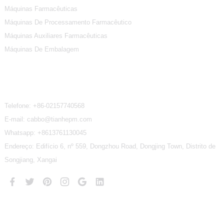
Máquinas Farmacêuticas
Máquinas De Processamento Farmacêutico
Máquinas Auxiliares Farmacêuticas
Máquinas De Embalagem
Contate-Nos
Telefone:
+86-02157740568
E-mail: cabbo@tianhepm.com
Whatsapp:
+8613761130045
Endereço: Edifício 6, nº 559, Dongzhou Road, Dongjing Town, Distrito de
Songjiang, Xangai