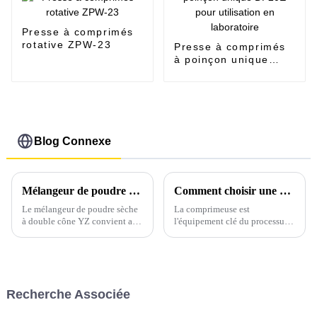
Presse à comprimés
rotative ZPW-23
Presse à comprimés
à poinçon unique
DP20E pour
utilisation en
laboratoire
Blog Connexe
Mélangeur de poudre sèche à double cône YZ-10 kg
Comment choisir une presse à comprimés adaptée
Le mélangeur de poudre sèche
La comprimeuse est
à double cône YZ convient au
l'équipement clé du processus
mélange de poudre sèche et de
de production de préparations
matériaux granulaires dans les
solides ; il est donc crucial de
industries pharmaceutiques,
choisir une comprimeuse
chimiques, alimentaires,
adaptée. Pour cela, appelez
alimentaires, céramiques,
Sarah…
Recherche Associée
métallurgiques et autres.