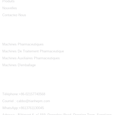
Produits
Nouvelles
Contactez-Nous
Catégories De Produits
Machines Pharmaceutiques
Machines De Traitement Pharmaceutique
Machines Auxiliaires Pharmaceutiques
Machines D'emballage
Contactez-Nous
Téléphone:
+86-02157740568
Courriel : cabbo@tianhepm.com
WhatsApp:
+8613761130045
Adresse : Bâtiment 6, n° 559, Dongzhou Road, Dongjing Town, Songjiang