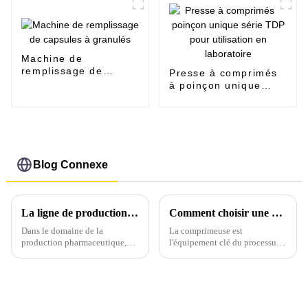
Machine de
remplissage de
Presse à comprimés
capsules à granulés
à poinçon unique
série TDP pour
utilisation en
laboratoire
Blog Connexe
La ligne de production de presses à comprimés avancées : transformer la fabrication pharmaceutique
Comment choisir une presse à comprimés adaptée
Dans le domaine de la
La comprimeuse est
production pharmaceutique,
l'équipement clé du processus
notre ligne de production de
de production de préparations
comprimés à la pointe de la
solides ; il est donc crucial de
technologie est un gage de
choisir une comprimeuse
précision, d'efficacité et de
adaptée. Pour cela, appelez
qualité. Conçue avec une
Sarah…