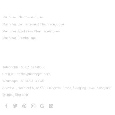
Catégories De Produits
Machines Pharmaceutiques
Machines De Traitement Pharmaceutique
Machines Auxiliaires Pharmaceutiques
Machines D'emballage
Contactez-Nous
Téléphone:
+86-02157740568
Courriel : cabbo@tianhepm.com
WhatsApp:
+8613761130045
Adresse : Bâtiment 6, n° 559, Dongzhou Road, Dongjing Town, Songjiang
District, Shanghai