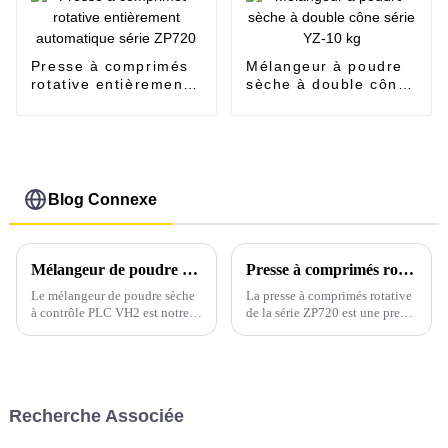
Presse à comprimés
Mélangeur à poudre
rotative entièrement
sèche à double cône
automatique série
série YZ-10 kg
ZP720
Blog Connexe
Mélangeur de poudre sèche à contrôle PLC VH2
Presse à comprimés rotative automatique ZP720
Le mélangeur de poudre sèche
La presse à comprimés rotative
à contrôle PLC VH2 est notre
de la série ZP720 est une presse
nouvelle machine de mélange,
à comprimés rotative
spécialisée dans les tests de
entièrement automatique,
mélange de poudre sèche ou les
développée et fabriquée par
programmes d'études en
notre société. Cette presse à
laboratoire pour les produits
comprimés rotative de la série
Recherche Associée
pharmaceutiques, chimiques,
ZP720 est utilisée pour
alimentaires, alimentaires,
comprimer divers produits.