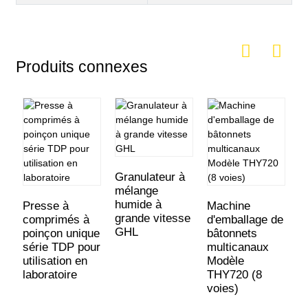
Produits connexes
Granulateur à
mélange
M
humide à
r
Presse à
Machine
grande vitesse
d
comprimés à
d'emballage de
GHL
t
poinçon unique
bâtonnets
à
série TDP pour
multicanaux
utilisation en
Modèle
laboratoire
THY720 (8
voies)