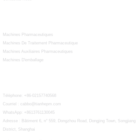
Catégories De Produits
Machines Pharmaceutiques
Machines De Traitement Pharmaceutique
Machines Auxiliaires Pharmaceutiques
Machines D'emballage
Contactez-Nous
Téléphone:
+86-02157740568
Courriel : cabbo@tianhepm.com
WhatsApp:
+8613761130045
Adresse : Bâtiment 6, n° 559, Dongzhou Road, Dongjing Town, Songjiang
District, Shanghai