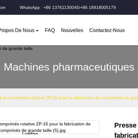
com
WhatsApp : +86 13761130045/+86 18918005179
Propos De Nous
FAQ
Nouvelles
Contactez-Nous
Machines pharmaceutiques
e à comprimés rotative ZP-16 pour la fabrication de comprimés de gran
Presse 
Loading...
Loading...
fabrica