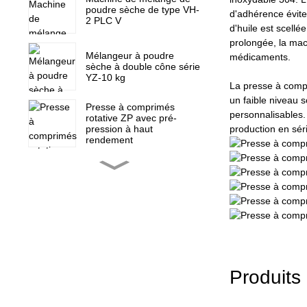
poudre sèche de type VH-
d'adhérence évite
2 PLC V
d'huile est scellé
prolongée, la mac
Mélangeur à poudre
médicaments.
sèche à double cône série
YZ-10 kg
La presse à compri
un faible niveau 
Presse à comprimés
personnalisables.
rotative ZP avec pré-
production en sér
pression à haut
rendement
Presse à comprimés
rotative ZP-15F, presse à
bonbons
Pièces de rechange pour
mini-presse à comprimés
rotative ZP 5 7 9
Produits
Machine de remplissage
de capsules entièrement
automatique NJP-900