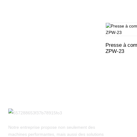
1000 1200
Machine de remplissage
de capsules entièrement
automatique NJP-600 800
Presse à com
ZPW-23
Notre entreprise propose non seulement des
machines performantes, mais aussi des solutions