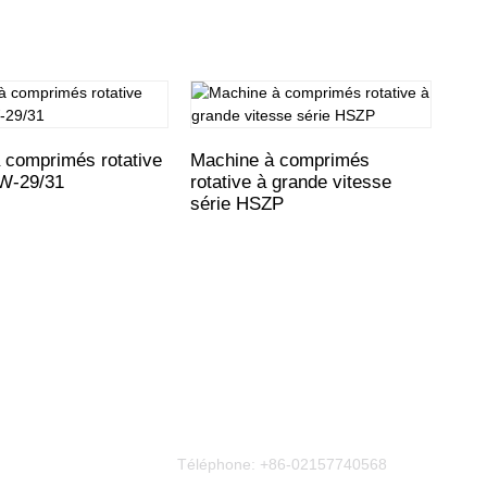
 comprimés rotative
Machine à comprimés
Pre
PW-29/31
rotative à grande vitesse
à pe
série HSZP
Contactez-Nous
Téléphone:
+86-02157740568