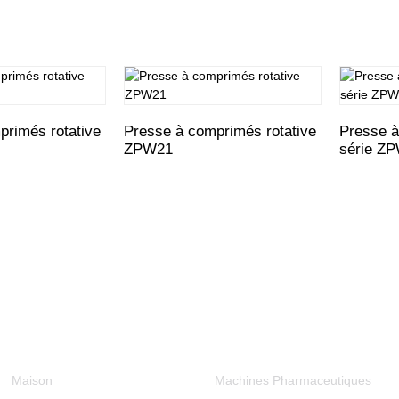
primés rotative
Presse à comprimés rotative
Presse à
ZPW21
série Z
Informations
Catégories De Produits
Maison
Machines Pharmaceutiques