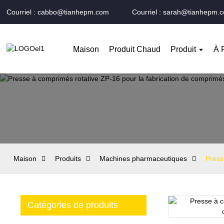
Courriel : cabbo@tianhepm.com
Courriel : sarah@tianhepm.
Maison
Produit Chaud
Produit
À 
Maison
Produits
Machines pharmaceutiques
Press
Catégories de produits
Loading...
Loading...