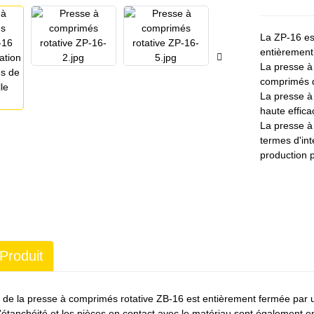
La ZP-16 es
entièrement
La presse à
comprimés d
La presse à
haute efficac
La presse à
termes d'int
production p
Produit
l de la presse à comprimés rotative ZB-16 est entièrement fermée par u
'étanchéité et les pièces en contact avec le matériau sont également e