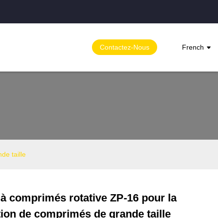
Contactez-Nous
French
de taille
à comprimés rotative ZP-16 pour la
Loading...
Loading...
tion de comprimés de grande taille