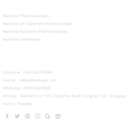
Catégories De Produits
Machines Pharmaceutiques
Machines De Traitement Pharmaceutique
Machines Auxiliaires Pharmaceutiques
Machines D'emballage
Contactez-Nous
Téléphone:
+86-02157740568
Courriel : cabbo@tianhepm.com
WhatsApp:
+8613761130045
Adresse : Bâtiment 6, n° 559, Dongzhou Road, Dongjing Town, Songjiang
District, Shanghai