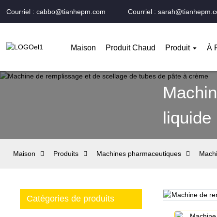
Courriel : cabbo@tianhepm.com
Courriel : sarah@tianhepm.
Maison
Produit Chaud
Produit
À 
Machin
liquide
Maison
Produits
Machines pharmaceutiques
Machi
Catégories de produits