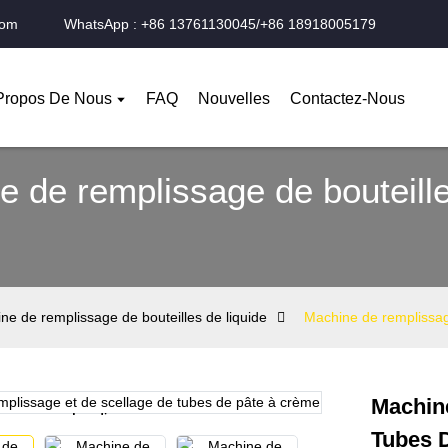
com
WhatsApp : +86 13761130045/+86 18918005179
Propos De Nous
FAQ
Nouvelles
Contactez-Nous
e de remplissage de bouteill
ne de remplissage de bouteilles de liquide
Machine de remplissag
Machin
Loading...
Loading...
Tubes 