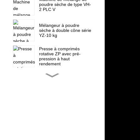
poudre sèche de type VH-
2 PLC V
Mélangeur à poudre
sèche à double cône série
YZ-10 kg
Presse à comprimés
rotative ZP avec pré-
pression à haut
rendement
Presse à comprimés
rotative ZP-15F, presse à
bonbons
Pièces de rechange pour
mini-presse à comprimés
rotative ZP 5 7 9
Machine de remplissage
de capsules entièrement
automatique NJP-900