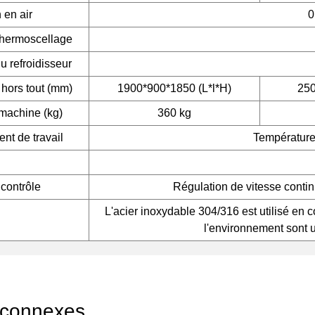
 en air
0
thermoscellage
u refroidisseur
hors tout (mm)
1900*900*1850 (L*l*H)
25
 machine (kg)
360 kg
nt de travail
Température
contrôle
Régulation de vitesse contin
L'acier inoxydable 304/316 est utilisé en 
l'environnement sont u
 connexes