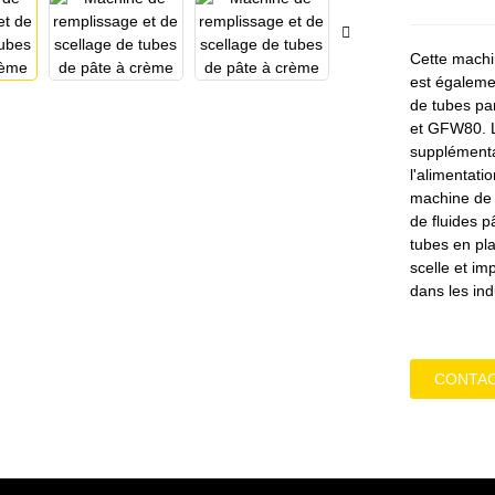
Cette machi
est égaleme
de tubes pa
et GFW80. Le
supplémenta
l'alimentati
machine de 
de fluides p
tubes en pla
scelle et im
dans les in
CONTA