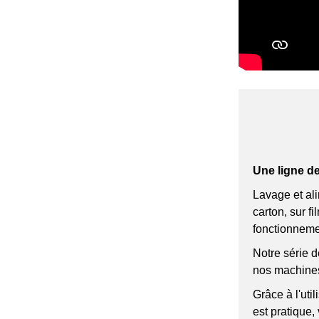
1000 1200
Machine de remplissage
de capsules entièrement
automatique NJP-600 800
Une ligne de
Lavage et al
carton, sur f
fonctionneme
Notre série 
nos machines
Grâce à l'uti
est pratique, 