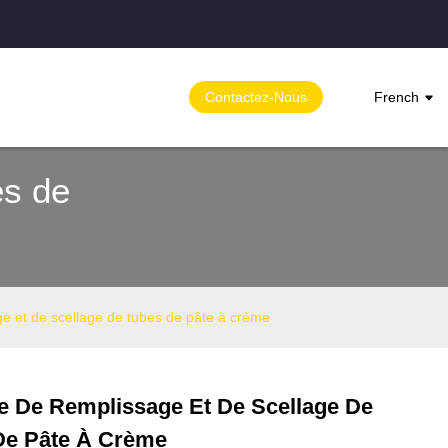
Contactez-Nous
French
es de
e et de scellage de tubes de pâte à crème
e De Remplissage Et De Scellage De
Loading...
Loading...
De Pâte À Crème