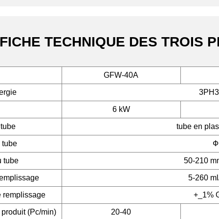
FICHE TECHNIQUE DES TROIS 
GFW-40A
ergie
3PH3
6 kW
 tube
tube en plas
 tube
Ф
 tube
50-210 mm
remplissage
5-260 ml
e remplissage
+_1% 
produit (Pc/min)
20-40