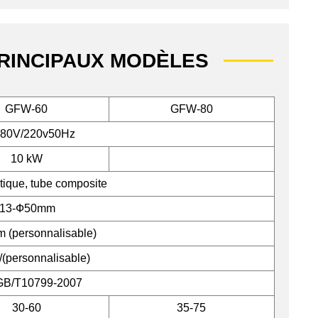
PRINCIPAUX MODÈLES
GFW-60
GFW-80
80V/220v50Hz
10 kW
tique, tube composite
13-Ф50mm
 (personnalisable)
/(personnalisable)
GB/T10799-2007
30-60
35-75