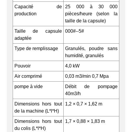
Capacité de
25 000 à 30 000
production
pièces/heure (selon la
taille de la capsule)
Taille de capsule
000#--5#
adaptée
Type de remplissage
Granulés, poudre sans
humidité, granulés
Pouvoir
4,0 kW
Air comprimé
0,03 m3/min 0,7 Mpa
pompe à vide
Débit de pompage
40m3/h
Dimensions hors tout
1,2 × 0,7 × 1,62 m
de la machine (L*l*H)
Dimensions hors tout
1,7 × 0,88 × 1,83 m
du colis (L*l*H)