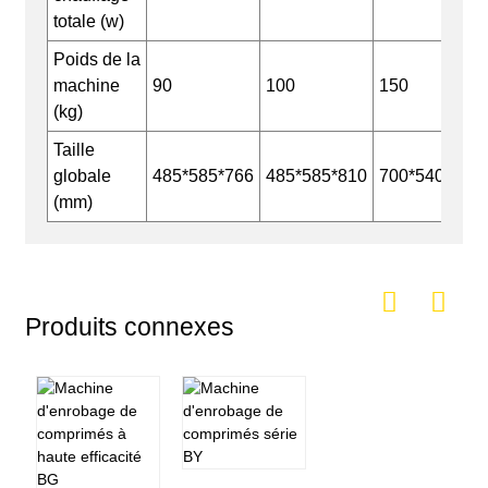
totale (w)
Poids de la
machine
90
100
150
(kg)
Taille
globale
485*585*766
485*585*810
700*540*130
(mm)
Produits connexes