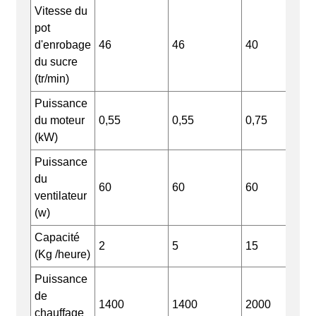
Vitesse du
pot
d'enrobage
46
46
40
du sucre
(tr/min)
Puissance
du moteur
0,55
0,55
0,75
(kW)
Puissance
du
60
60
60
ventilateur
(w)
Capacité
2
5
15
(Kg /heure)
Puissance
de
1400
1400
2000
chauffage