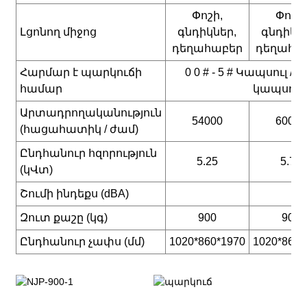
Փոշի,
Փոշի,
Լցոնող միջոց
գնդիկներ,
գնդիկն
դեղահաբեր
դեղահա
Հարմար է պարկուճի
0 0 # - 5 # Կապսուլ 
համար
կապսուլ A
Արտադրողականություն
54000
60000
(հացահատիկ / ժամ)
Ընդհանուր հզորություն
5.25
5.75
(կՎտ)
Շումի ինդեքս (dBA)
Զուտ քաշը (կգ)
900
900
Ընդհանուր չափս (մմ)
1020*860*1970
1020*860*