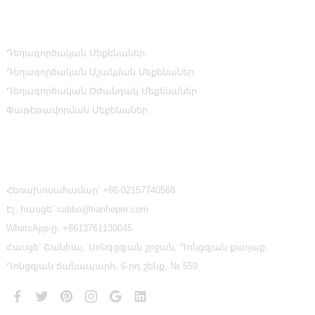
Ապրանքի Կատեգորիաներ
Դեղագործական Մեքենաներ
Դեղագործական Մշակման Մեքենաներ
Դեղագործական Օժանդակ Մեքենաներ
Փաթեթավորման Մեքենաներ
Կապ Մեզ Հետ
Հեռախոսահամար՝
+86-02157740568
Էլ․ հասցե՝ cabbo@tianhepm.com
WhatsApp-ը։
+8613761130045
Հասցե՝ Շանհայ, Սոնգցզյան շրջան, Դոնցզյան քաղաք,
Դոնցզյան ճանապարհ, 6-րդ շենք, № 559