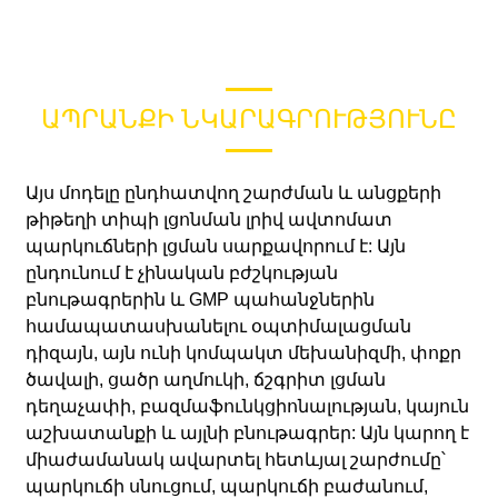
ԱՊՐԱՆՔԻ ՆԿԱՐԱԳՐՈՒԹՅՈՒՆԸ
Այս մոդելը ընդհատվող շարժման և անցքերի
թիթեղի տիպի լցոնման լրիվ ավտոմատ
պարկուճների լցման սարքավորում է: Այն
ընդունում է չինական բժշկության
բնութագրերին և GMP պահանջներին
համապատասխանելու օպտիմալացման
դիզայն, այն ունի կոմպակտ մեխանիզմի, փոքր
ծավալի, ցածր աղմուկի, ճշգրիտ լցման
դեղաչափի, բազմաֆունկցիոնալության, կայուն
աշխատանքի և այլնի բնութագրեր: Այն կարող է
միաժամանակ ավարտել հետևյալ շարժումը՝
պարկուճի սնուցում, պարկուճի բաժանում,