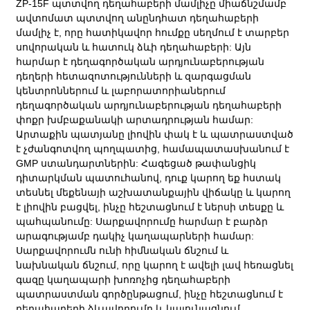
ZP-15F պտտվող դեղահաբերի մամլիչը միաճնշմամբ
ավտոմատ պտտվող անընդհատ դեղահաբերի
մամլիչ է, որը հատիկավոր հումքը սեղմում է տարբեր
սովորական և հատուկ ձևի դեղահաբերի: Այն
հարմար է դեղագործական արդյունաբերության
դեղերի հետազոտությունների և զարգացման
կենտրոններում և լաբորատորիաներում
դեղագործական արդյունաբերության դեղահաբերի
փոքր խմբաքանակի արտադրության համար:
Արտաքին պատյանը լիովին փակ է և պատրաստված
է չժանգոտվող պողպատից, համապատասխանում է
GMP ստանդարտներին: Հագեցած թափանցիկ
դիտարկման պատուհանով, դուք կարող եք հստակ
տեսնել մեքենայի աշխատանքային վիճակը և կարող
է լիովին բացվել, ինչը հեշտացնում է ներսի տեսքը և
պահպանումը: Սարքավորումը հարմար է բարձր
արագությամբ դակիչ կաղապարների համար:
Սարքավորումն ունի հիմնական ճնշում և
նախնական ճնշում, որը կարող է ավելի լավ հեռացնել
գազը կաղապարի խոռոչից դեղահաբերի
պատրաստման գործընթացում, ինչը հեշտացնում է
դեղահաբերի ձևավորումը և կայունացնում