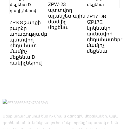
ZPW-23
պտտվող
Z
պլանշետային
շ
ZP17 DB
մամլիչ
/ZP17E
ZPS 8 շարքի
մեքենա
դ
կրկնակի
բարձր
մ
գունավոր
արագությամբ
մ
դեղահատերի
պտտվող
մամլիչ
դեղահատ
մեքենա
մամլիչ
մեքենա D
դակիչներով
Մենք առաջարկում ենք ոչ միայն գեղեցիկ մեքենաներ, այլև
գործնական և կոնկրետ լուծումներ, որոնք նպատակ ունեն