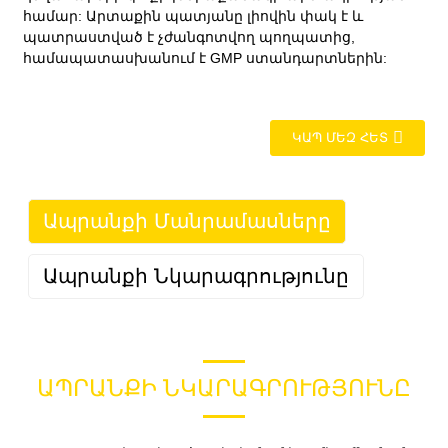
համար: Արտաքին պատյանը լիովին փակ է և
պատրաստված է չժանգոտվող պողպատից,
համապատասխանում է GMP ստանդարտներին:
ԿԱՊ ՄԵԶ ՀԵՏ
Ապրանքի Մանրամասները
Ապրանքի Նկարագրությունը
ԱՊՐԱՆՔԻ ՆԿԱՐԱԳՐՈՒԹՅՈՒՆԸ