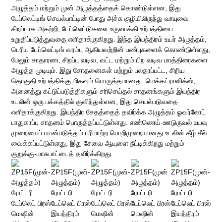
அழுத்தம் மற்றும் முன் அழுத்தத்தைக் கொண்டுள்ளன, இது
டேப்லெட்டிங் செயல்பாட்டின் போது அச்சு குழியிலிருந்து வாயுவை
சிறப்பாக அகற்றி, டேப்லெட்டுகளை உருவாக்கி உற்பத்தியை
உறுதிப்படுத்துவதை எளிதாக்குகிறது. இந்த இயந்திரம் உயர் அழுத்தம்,
பெரிய டேப்லெட்டிங் வரம்பு ஆகியவற்றின் பண்புகளைக் கொண்டுள்ளது,
மேலும் சாதாரண, சிறப்பு வடிவ, வட்ட மற்றும் பிற வடிவ மாத்திரைகளை
அழுத்த முடியும். இது சோதனைகள் மற்றும் பலதரப்பட்ட, சிறிய
தொகுதி உற்பத்திக்கு மிகவும் பொருத்தமானது. மெக்கட்ரானிக்ஸ்,
அனைத்து கட்டுப்படுத்திகளும் சரிசெய்தல் சாதனங்களும் இயந்திர
உடலின் ஒரு பக்கத்தில் குவிந்துள்ளன, இது செயல்படுவதை
எளிதாக்குகிறது. இயந்திர சேதத்தைத் தவிர்க்க அழுத்தம் ஓவர்லோட்
பாதுகாப்பு சாதனம் பொருத்தப்பட்டுள்ளது. எண்ணெய்-ஊடுருவல் உயவு
முறையைப் பயன்படுத்தும் பரிமாற்ற பொறிமுறையானது உடலின் கீழ் சீல்
வைக்கப்பட்டுள்ளது, இது சேவை ஆயுளை நீட்டிக்கிறது மற்றும்
குறுக்கு-மாசுபாட்டைத் தவிர்க்கிறது.