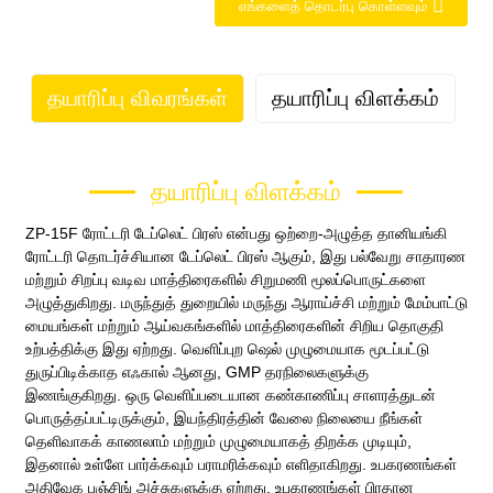
எங்களைத் தொடர்பு கொள்ளவும்
தயாரிப்பு விவரங்கள்
தயாரிப்பு விளக்கம்
தயாரிப்பு விளக்கம்
ZP-15F ரோட்டரி டேப்லெட் பிரஸ் என்பது ஒற்றை-அழுத்த தானியங்கி
ரோட்டரி தொடர்ச்சியான டேப்லெட் பிரஸ் ஆகும், இது பல்வேறு சாதாரண
மற்றும் சிறப்பு வடிவ மாத்திரைகளில் சிறுமணி மூலப்பொருட்களை
அழுத்துகிறது. மருந்துத் துறையில் மருந்து ஆராய்ச்சி மற்றும் மேம்பாட்டு
மையங்கள் மற்றும் ஆய்வகங்களில் மாத்திரைகளின் சிறிய தொகுதி
உற்பத்திக்கு இது ஏற்றது. வெளிப்புற ஷெல் முழுமையாக மூடப்பட்டு
துருப்பிடிக்காத எஃகால் ஆனது, GMP தரநிலைகளுக்கு
இணங்குகிறது. ஒரு வெளிப்படையான கண்காணிப்பு சாளரத்துடன்
பொருத்தப்பட்டிருக்கும், இயந்திரத்தின் வேலை நிலையை நீங்கள்
தெளிவாகக் காணலாம் மற்றும் முழுமையாகத் திறக்க முடியும்,
இதனால் உள்ளே பார்க்கவும் பராமரிக்கவும் எளிதாகிறது. உபகரணங்கள்
அதிவேக பஞ்சிங் அச்சுகளுக்கு ஏற்றது. உபகரணங்கள் பிரதான