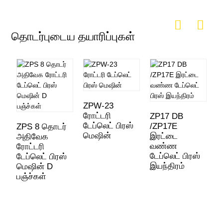
தொடர்புடைய தயாரிப்புகள்
ZPW-23
ரோட்டரி
ZP17 DB
Z
டேப்லெட் பிரஸ்
/ZP17E
த
ZPS 8 தொடர்
மெஷின்
இரட்டை
ட
அதிவேக
வண்ண
இ
ரோட்டரி
டேப்லெட் பிரஸ்
டேப்லெட் பிரஸ்
இயந்திரம்
மெஷின் D
பஞ்ச்கள்