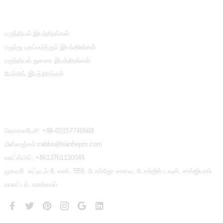
தயாரிப்பு வகைகள்
மருந்தியல் இயந்திரங்கள்
மருந்து பதப்படுத்தும் இயந்திரங்கள்
மருந்தியல் துணை இயந்திரங்கள்
பேக்கிங் இயந்திரங்கள்
எங்களை தொடர்பு கொள்ள
தொலைபேசி:
+86-02157740568
மின்னஞ்சல்:cabbo@tianhepm.com
வாட்ஸ்அப்:
+8613761130045
முகவரி: கட்டிடம் 6, எண். 559, டோங்ஜோ சாலை, டோங்ஜிங் டவுன், சாங்ஜியாங்
மாவட்டம், ஷாங்காய்