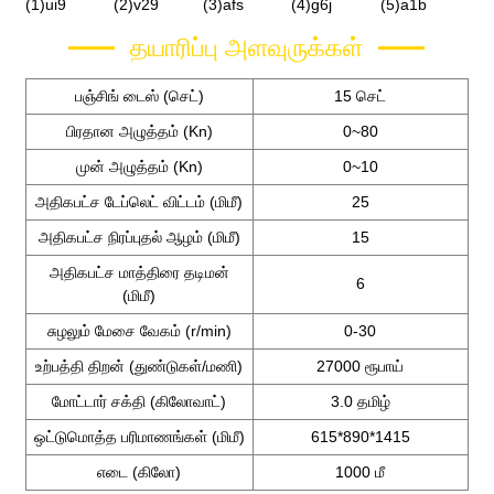
தயாரிப்பு அளவுருக்கள்
பஞ்சிங் டைஸ் (செட்)
15 செட்
பிரதான அழுத்தம் (Kn)
0~80
முன் அழுத்தம் (Kn)
0~10
அதிகபட்ச டேப்லெட் விட்டம் (மிமீ)
25
அதிகபட்ச நிரப்புதல் ஆழம் (மிமீ)
15
அதிகபட்ச மாத்திரை தடிமன்
6
(மிமீ)
சுழலும் மேசை வேகம் (r/min)
0-30
உற்பத்தி திறன் (துண்டுகள்/மணி)
27000 ரூபாய்
மோட்டார் சக்தி (கிலோவாட்)
3.0 தமிழ்
ஒட்டுமொத்த பரிமாணங்கள் (மிமீ)
615*890*1415
எடை (கிலோ)
1000 மீ