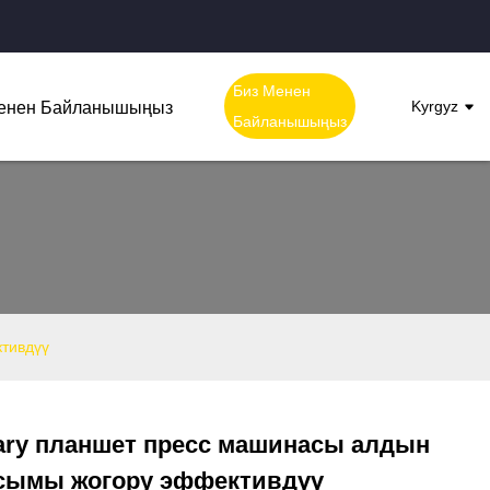
Биз Менен
Kyrgyz
енен Байланышыңыз
Байланышыңыз
тивдүү
ary планшет пресс машинасы алдын
Loading...
Loading...
асымы жогору эффективдүү