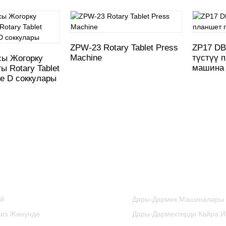
ZPW-23 Rotary Tablet Press
ZP17 DB
Machine
түстүү 
сы Жогорку
машина
 Rotary Tablet
ne D соккулары
Маалымат
Продукт Категорияла
Үй
Дары-Дармек Машиналары
Биз Жөнүндө
Дары-Дармектерди Кайра И