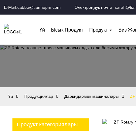
E-Mail:cabbo@tianhepm.com
Электрондук почта: sarah@ti
Үй
Ысык Продукт
Продукт
Биз Жө
Үй
Продукциялар
Дары-дармек машиналары
ZP
Продукт категориялары
Loading...
Loading...