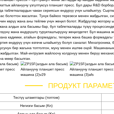
аттык айлануучу үзгүлтүксүз планшет пресс. Бул дары R&D борб
а таблеткалардын чакан сериясын өндүрүү үчүн ылайыктуу. Сыртк
пас болоттон жасалган. Тунук байкоо терезеси менен жабдылган, 
чин көрүү жана аны тейлөө үчүн жеңил болот. Жабдуулар жогорку
жана алдын ала басымы бар, бул таблеткаларды түзүү процессинд
үзүүнү жана өндүрүштү турукташтырууну жеңилдетет. Бул машина ж
жана кадимки, атайын формадагы, тегерек жана башка формадагы т
партия өндүрүү үчүн өзгөчө ылайыктуу болуп саналат. Мехатроника,
сунун бир жагына топтолгон, муну менен иштөө оңой. Машинанын
жабдылган. Май-интрузия майлоочу колдонуу менен берүү механиз
ына мөөр басылган.
ПРОДУКТ ПАРАМЕ
Тестүү штамптары (топтом)
Негизги басым (Kn)
Алдын ала басым (Kn)