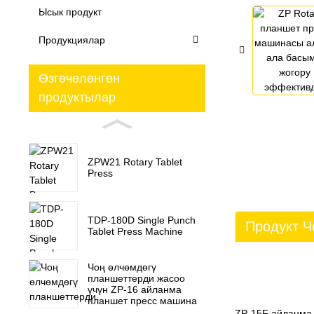
Ысык продукт
Продукциялар
Өзгөчөлөнгөн
продуктылар
ZPW21 Rotary Tablet
Press
TDP-180D Single Punch
Продукт 
Tablet Press Machine
Чоң өлчөмдөгү
планшеттерди жасоо
үчүн ZP-16 айланма
планшет пресс машина
ZP-15F айланма 