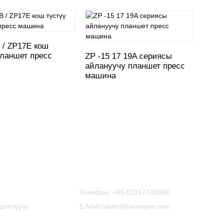
 / ZP17E кош
планшет пресс
ZP -15 17 19A сериясы
ZP 
айлануучу планшет пресс
түр
машина
пре
ры
Биз Менен Байланышыңыз
Телефон:
+86-02157740568
штетүүчү
E-Mail:cabbo@tianhepm.com