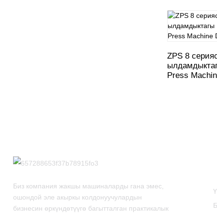
ZPS 8 серия
ылдамдыктагы
Press Machi
Биз компания жакшы машиналарды гана эмес,
ошондой эле акыркы колдонуучулардын
бизнесин өркүндөтүүгө багытталган практикалык