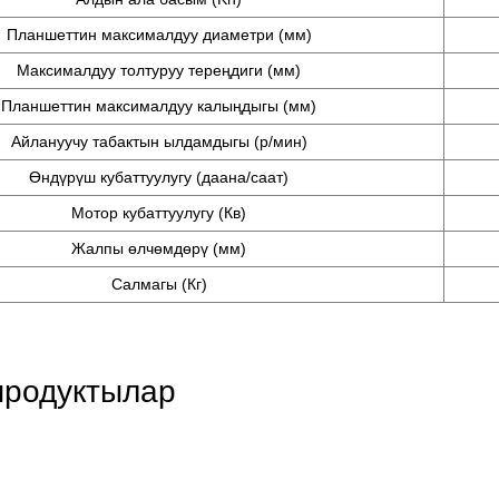
Планшеттин максималдуу диаметри (мм)
Максималдуу толтуруу тереңдиги (мм)
Планшеттин максималдуу калыңдыгы (мм)
Айлануучу табактын ылдамдыгы (р/мин)
Өндүрүш кубаттуулугу (даана/саат)
Мотор кубаттуулугу (Кв)
Жалпы өлчөмдөрү (мм)
Салмагы (Кг)
продуктылар