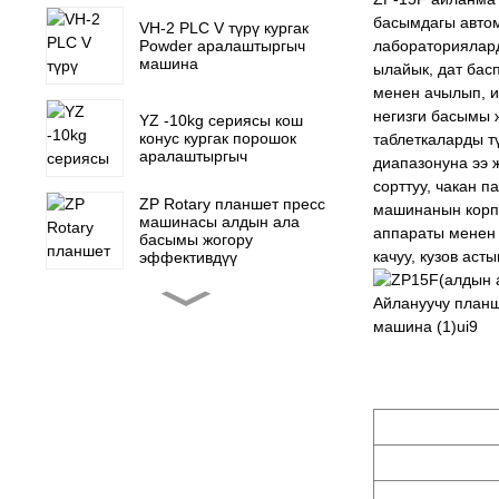
басымдагы автом
VH-2 PLC V түрү кургак
Powder аралаштыргыч
лабораториялард
машина
ылайык, дат бас
менен ачылып, и
негизги басымы 
YZ -10kg сериясы кош
конус кургак порошок
таблеткаларды т
аралаштыргыч
диапазонуна ээ 
сорттуу, чакан 
ZP Rotary планшет пресс
машинанын корпу
машинасы алдын ала
аппараты менен 
басымы жогору
качуу, кузов аст
эффективдүү
ZP-15F айланма
планшет пресс машина
момпосуй пресс
ZP 5 7 9 мини айланма
планшет пресс машина
запастык бөлүктөрүн
NJP-900 1000 1200 Толук