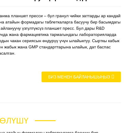
анма планшет пресси – бул гранул чийки заттарды ар кандай
на атайын формадагы таблеткаларга басуучу бир басымдагы
 айлануучу үзгүлтүксүз планшет пресс. Бул дары R&D
нда жана фармацевтика тармагындагы лабораторияларда
рдын чакан сериясын өндүрүү үчүн ылайыктуу. Сырткы кабык
ен жабык жана GMP стандарттарына ылайык, дат баспас
асалган.
БИЗ МЕНЕН БАЙЛАНЫШЫҢЫЗ
ТӨЛҮШҮ
ана атайын формадагы таблеткаларга басуучу бир