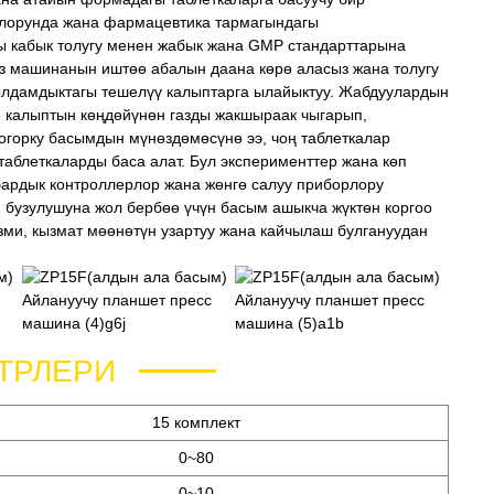
орлорунда жана фармацевтика тармагындагы
ы кабык толугу менен жабык жана GMP стандарттарына
сиз машинанын иштөө абалын даана көрө аласыз жана толугу
 ылдамдыктагы тешелүү калыптарга ылайыктуу. Жабдуулардын
е калыптын көңдөйүнөн газды жакшыраак чыгарып,
огорку басымдын мүнөздөмөсүнө ээ, чоң таблеткалар
аблеткаларды баса алат. Бул эксперименттер жана көп
 бардык контроллерлор жана жөнгө салуу приборлору
 бузулушуна жол бербөө үчүн басым ашыкча жүктөн коргоо
ми, кызмат мөөнөтүн узартуу жана кайчылаш булгануудан
ТРЛЕРИ
15 комплект
0~80
0~10