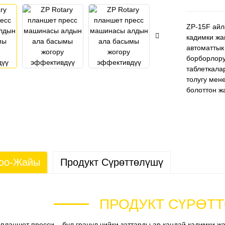
ZP-15F айл
кадимки жа
автоматтык
борборлору
таблеткала
толугу мен
болоттон ж
Чоо-Жайы
Продукт Сүрөттөлүшү
ПРОДУКТ СҮРӨТ
планшет пресси – бул гранул чийки заттарды ар кандай кадимки ж