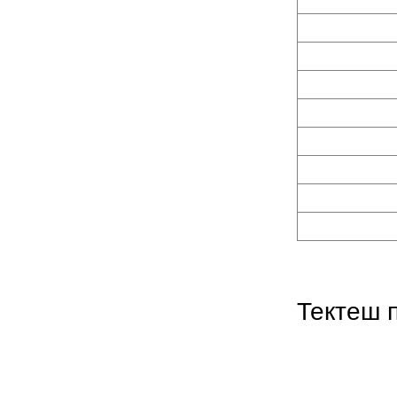
автоматтык капсула
толтуруучу машина
NJP-600 800 Толук
автоматтык капсула
толтуруучу машина
Тектеш 