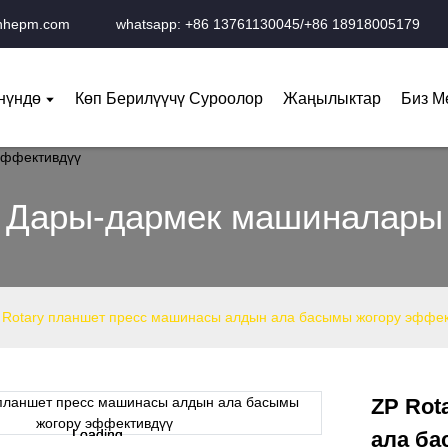
anhepm.com
whatsapp: +86 13761130045/+86 18918005179
нүндө
Көп Берилүүчү Суроолор
Жаңылыктар
Биз М
Дары-дармек машиналары
 Rotary планшет пресс машинасы алдын ала басымы жогору эффек
ZP Rot
Loading...
Loading...
ала б