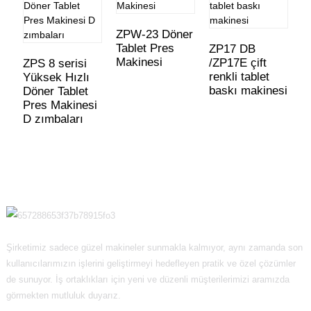
ZPW-23 Döner
Tablet Pres
ZP17 DB
Z
Makinesi
/ZP17E çift
s
ZPS 8 serisi
renkli tablet
t
Yüksek Hızlı
baskı makinesi
m
Döner Tablet
Pres Makinesi
D zımbaları
Şirketimiz sadece güzel makineler sunmakla kalmıyor, aynı zamanda son
kullanıcılarımızın işlerini geliştirmeyi hedefleyen pratik ve özel çözümler
de sunuyor. İş ortaklıkları için yeni ve düzenli müşterilerimizi aramızda
görmekten mutluluk duyarız.