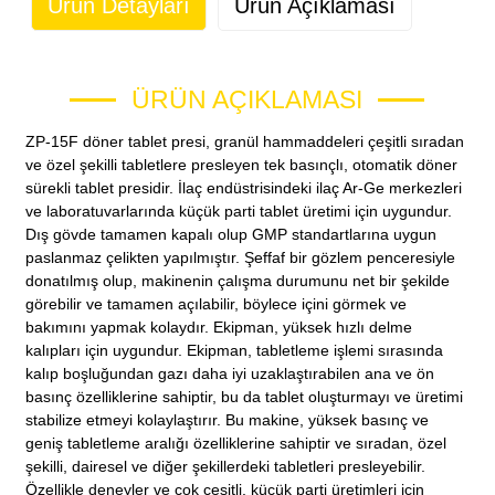
Ürün Detayları
Ürün Açıklaması
ÜRÜN AÇIKLAMASI
ZP-15F döner tablet presi, granül hammaddeleri çeşitli sıradan
ve özel şekilli tabletlere presleyen tek basınçlı, otomatik döner
sürekli tablet presidir. İlaç endüstrisindeki ilaç Ar-Ge merkezleri
ve laboratuvarlarında küçük parti tablet üretimi için uygundur.
Dış gövde tamamen kapalı olup GMP standartlarına uygun
paslanmaz çelikten yapılmıştır. Şeffaf bir gözlem penceresiyle
donatılmış olup, makinenin çalışma durumunu net bir şekilde
görebilir ve tamamen açılabilir, böylece içini görmek ve
bakımını yapmak kolaydır. Ekipman, yüksek hızlı delme
kalıpları için uygundur. Ekipman, tabletleme işlemi sırasında
kalıp boşluğundan gazı daha iyi uzaklaştırabilen ana ve ön
basınç özelliklerine sahiptir, bu da tablet oluşturmayı ve üretimi
stabilize etmeyi kolaylaştırır. Bu makine, yüksek basınç ve
geniş tabletleme aralığı özelliklerine sahiptir ve sıradan, özel
şekilli, dairesel ve diğer şekillerdeki tabletleri presleyebilir.
Özellikle deneyler ve çok çeşitli, küçük parti üretimleri için