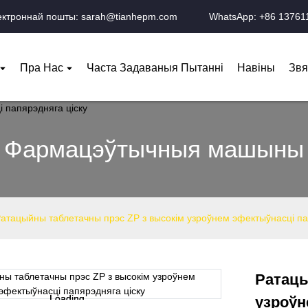
ектроннай пошты: sarah@tianhepm.com
WhatsApp: +86 13761
Пра Нас
Часта Задаваныя Пытанні
Навіны
Звя
Фармацэўтычныя машыны
атацыйны таблетачны прэс ZP з высокім узроўнем эфектыўнасці па
Ратацы
Loading...
Loading...
узроўн