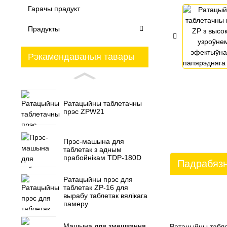
Гарачы прадукт
Прадукты
Рэкамендаваныя тавары
Ратацыйны таблетачны
прэс ZPW21
Прэс-машына для
таблетак з адным
прабойнікам TDP-180D
Падрабязн
Ратацыйны прэс для
таблетак ZP-16 для
вырабу таблетак вялікага
памеру
Машына для змешвання
Ратацыйны табле