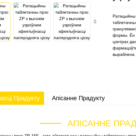
Ратацыйны 
таблетачны
грануляван
формы. Ён п
цэнтрах да
фармацэўты
выраблена 
асці Прадукту
Апісанне Прадукту
АПІСАННЕ ПРА
тачны прэс ZP-15F - гэта аўтаматычны ратацыйны таблетачны прэс