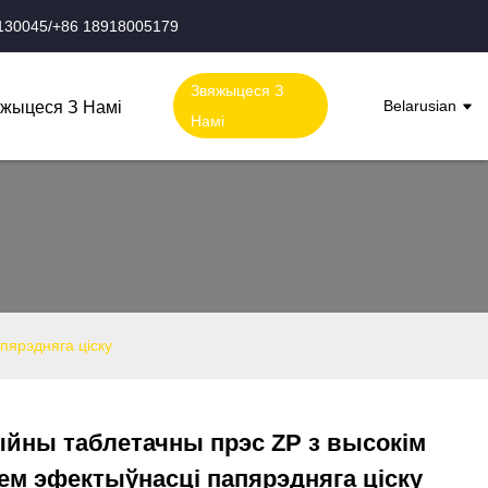
130045/+86 18918005179
Звяжыцеся З
Belarusian
жыцеся З Намі
Намі
пярэдняга ціску
йны таблетачны прэс ZP з высокім
Loading...
Loading...
ем эфектыўнасці папярэдняга ціску