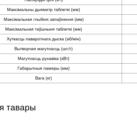
Максімальны дыяметр таблеткі (мм)
Максімальная глыбіня запаўнення (мм)
Максімальная таўшчыня таблеткі (мм)
Хуткасць паваротнага дыска (аб/мін)
Вытворчая магутнасць (шт./г)
Магутнасць рухавіка (кВт)
Габарытныя памеры (мм)
Вага (кг)
я тавары