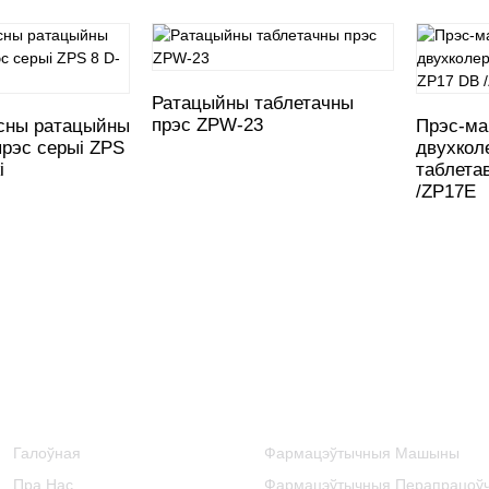
Ратацыйны таблетачны
прэс ZPW-23
сны ратацыйны
Прэс-м
прэс серыі ZPS
двухкол
і
таблета
/ZP17E
Інфармацыя
Катэгорыі Прадуктаў
Галоўная
Фармацэўтычныя Машыны
Пра Нас
Фармацэўтычныя Перапрацоў