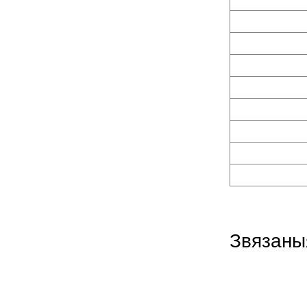
капсул
NJP-600 800 Цалкам
аўтаматычная машына
для напаўнення капсул
Звязаны