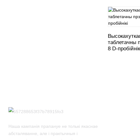
Высокахутка
таблетачны 
8 D-пробійнік
Наша кампанія прапануе не толькі якаснае
абсталяванне, але і практычныя і