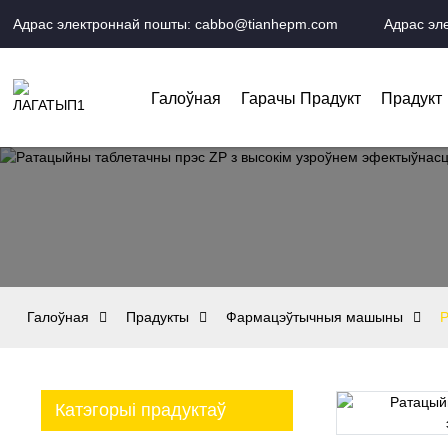
Адрас электроннай пошты: cabbo@tianhepm.com
Адрас эл
Галоўная
Гарачы Прадукт
Прадукт
Галоўная
Прадукты
Фармацэўтычныя машыны
Р
Катэгорыі прадуктаў
Loading...
Loading...