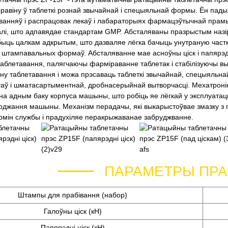
авіну ў таблеткі рознай звычайнай і спецыяльнай формы. Ён падыхо
ванняў і распрацовак лекаў і лабараторыях фармацэўтычнай прамы
лі, што адпавядае стандартам GMP. Абсталяваны празрыстым наз
ыць цалкам адкрытым, што дазваляе лёгка бачыць унутраную частку
 штампавальных формаў. Абсталяванне мае асноўны ціск і папярэд
аблетавання, палягчаючы фарміраванне таблетак і стабілізуючы вы
ну таблетавання і можа прэсаваць таблеткі звычайнай, спецыяльна
аў і шматасартыментнай, дробнасерыйнай вытворчасці. Мехатронік
на адным баку корпуса машыны, што робіць яе лёгкай у эксплуатацы
оджання машыны. Механізм перадачы, які выкарыстоўвае змазку з
рмін службы і прадухіляе перакрыжаванае забруджванне.
ПАРАМЕТРЫ ПРА
Штампы для прабівання (набор)
Галоўны ціск (кН)
Папярэдні ціск (кН)