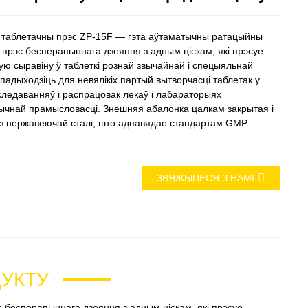
таблетачны прэс ZP-15F — гэта аўтаматычны ратацыйны
 прэс бесперапыннага дзеяння з адным ціскам, які прэсуе
ую сыравіну ў таблеткі рознай звычайнай і спецыяльнай
адыходзіць для невялікіх партый вытворчасці таблетак у
следаванняў і распрацовак лекаў і лабараторыях
чнай прамысловасці. Знешняя абалонка цалкам закрытая і
з нержавеючай сталі, што адпавядае стандартам GMP.
ЗВЯЖЫЦЕСЯ З НАМІ
ДУКТУ
 бесперапыннага дзеяння з адным ціскам, які прэсуе