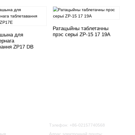
Ратацыйны таблетачны
Рат
прэс серыі ZP-15 17 19A
прэ
ашына для
фар
ернага
вання ZP17 DB
Звяжыцеся З Намі
Тэлефон:
+86-02157740568
чыя
Адрас электроннай пошты: