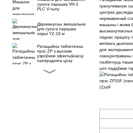
сухога парашка VH-2
грануляваную сыр
PLC V-тыпу
цэнтрах даследа
нержавеючай ста
Двухканусны змяшальнік
машыны і можа б
для сухога парашка
высакахуткасных
серыі YZ-10 кг
падчас працэсу т
вялікага дыяпазо
Ратацыйны таблетачны
для эксперымент
прэс ZP з высокім
сканцэнтраваны 
узроўнем эфектыўнасці
папярэдняга ціску
пазбегнуць пашк
што падаўжае тэ
Ратацыйны таблетачны
прэс ZP-15F, прэс для
цукерак
Запасныя часткі для міні-
ратацыйнага
таблетачнага прэса ZP 5
7 9
NJP-900 1000 1200
Цалкам аўтаматычная
машына для напаўнення