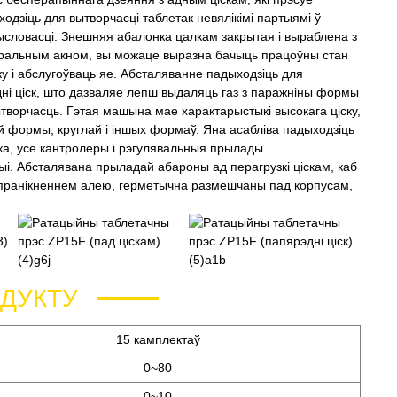
дзіць для вытворчасці таблетак невялікімі партыямі ў
словасці. Знешняя абалонка цалкам закрытая і выраблена з
іральным акном, вы можаце выразна бачыць працоўны стан
 і абслугоўваць яе. Абсталяванне падыходзіць для
ні ціск, што дазваляе лепш выдаляць газ з паражніны формы
творчасць. Гэтая машына мае характарыстыкі высокага ціску,
й формы, круглай і іншых формаў. Яна асабліва падыходзіць
а, усе кантролеры і рэгулявальныя прылады
і. Абсталявана прыладай абароны ад перагрузкі ціскам, каб
 пранікненнем алею, герметычна размешчаны пад корпусам,
ДУКТУ
15 камплектаў
0~80
0~10