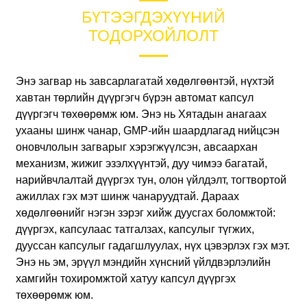
БҮТЭЭГДЭХҮҮНИЙ
ТОДОРХОЙЛОЛТ
Энэ загвар нь завсарлагатай хөдөлгөөнтэй, нүхтэй
хавтан төрлийн дүүргэгч бүрэн автомат капсул
дүүргэгч төхөөрөмж юм. Энэ нь Хятадын анагаах
ухааны шинж чанар, GMP-ийн шаардлагад нийцсэн
оновчлолын загварыг хэрэгжүүлсэн, авсаархан
механизм, жижиг эзэлхүүнтэй, дуу чимээ багатай,
нарийвчлалтай дүүргэх тун, олон үйлдэлт, тогтвортой
ажиллах гэх мэт шинж чанаруудтай. Дараах
хөдөлгөөнийг нэгэн зэрэг хийж дуусгах боломжтой:
дүүргэх, капсулаас татгалзах, капсулыг түгжих,
дууссан капсулыг гадагшлуулах, нүх цэвэрлэх гэх мэт.
Энэ нь эм, эрүүл мэндийн хүнсний үйлдвэрлэлийн
хамгийн тохиромжтой хатуу капсул дүүргэх
төхөөрөмж юм.