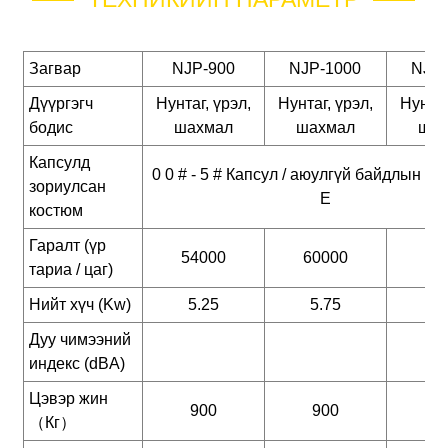
Загвар
NJP-900
NJP-1000
NJP-
Дүүргэгч
Нунтаг, үрэл,
Нунтаг, үрэл,
Нунтаг
бодис
шахмал
шахмал
шах
Капсулд
0 0 # - 5 # Капсул / аюулгүй байдлын кап
зориулсан
E
костюм
Гаралт (үр
54000
60000
72
тариа / цаг)
Нийт хүч (Kw)
5.25
5.75
5.
Дуу чимээний
индекс (dBA)
Цэвэр жин
900
900
9
（Кг）