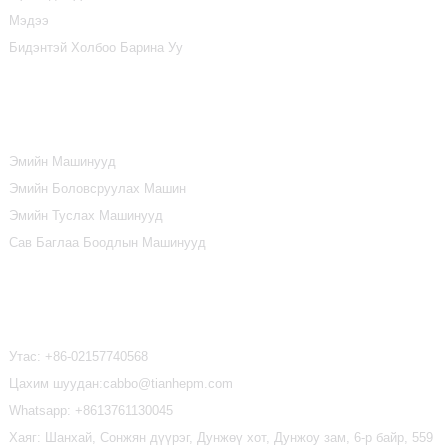
Мэдээ
Бидэнтэй Холбоо Барина Уу
Бүтээгдэхүүний Ангилал
Эмийн Машинууд
Эмийн Боловсруулах Машин
Эмийн Туслах Машинууд
Сав Баглаа Боодлын Машинууд
Бидэнтэй Холбоо Барина Уу
Утас:
+86-02157740568
Цахим шуудан:cabbo@tianhepm.com
Whatsapp:
+8613761130045
Хаяг: Шанхай, Сонжян дүүрэг, Дунжөү хот, Дунжоу зам, 6-р байр, 559