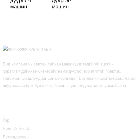
дүүргэгч
дүүргэгч
машин
машин
Бид компани нь зөвхөн сайхан машинууд төдийгүй эцсийн
хэрэглэгчдийнхээ бизнесийг нэмэгдүүлэх зорилготой практик,
тодорхой шийдлүүдийг санал болгодог. Бизнесийн хамтын ажиллагаа
явуулахаар ирж буй шинэ, байнгын үйлчлүүлэгчдийг урьж байна.
Мэдээлэл
Гэр
Бидний Тухай
Бүтээгдэхүүн