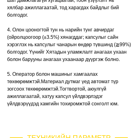
шат дамжлагагүй хугацаатай, тоон үзүүлэлт нь
хялбар ажиллагаатай, тод харагдах байдлыг бий
болгодог.
4. Олон цооногтой тун нь нарийн тунг авчирдаг
(ойролцоогоор (±3.5%) хянагддаг; капсулыг сайн
хэрэглэх нь капсулыг чанарын өндөр түвшинд (≧99%)
болгодог. Үүнийг Хятадын уламжлалт анагаах ухаан
болон барууны анагаах ухаанаар дүүргэж болно.
5. Оператор болон машиныг хамгаалах
төхөөрөмжтэй.Материал дутмаг үед автомат түр
зогсоох төхөөрөмжтэй.Тогтвортой, аюулгүй
ажиллагаатай, хатуу капсул үйлдвэрлэдэг
үйлдвэрүүдэд хамгийн тохиромжтой сонголт юм.
ТЕХНИКИЙН ПАРАМЕТР