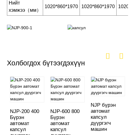
Нийт
1020*860*1970
1020*860*1970
1020*8
хэмжээ（мм）
Холбогдох бүтээгдэхүүн
NJP бүрэн
автомат
NJP-200 400
NJP-600 800
капсул
Бүрэн
Бүрэн
дүүргэгч
автомат
автомат
машин
капсул
капсул