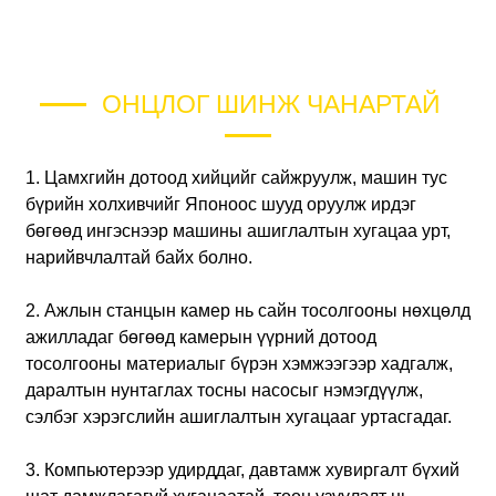
ОНЦЛОГ ШИНЖ ЧАНАРТАЙ
1. Цамхгийн дотоод хийцийг сайжруулж, машин тус
бүрийн холхивчийг Японоос шууд оруулж ирдэг
бөгөөд ингэснээр машины ашиглалтын хугацаа урт,
нарийвчлалтай байх болно.
2. Ажлын станцын камер нь сайн тосолгооны нөхцөлд
ажилладаг бөгөөд камерын үүрний дотоод
тосолгооны материалыг бүрэн хэмжээгээр хадгалж,
даралтын нунтаглах тосны насосыг нэмэгдүүлж,
сэлбэг хэрэгслийн ашиглалтын хугацааг уртасгадаг.
3. Компьютерээр удирддаг, давтамж хувиргалт бүхий