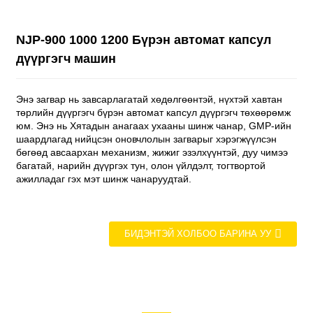
NJP-900 1000 1200 Бүрэн автомат капсул
дүүргэгч машин
Энэ загвар нь завсарлагатай хөдөлгөөнтэй, нүхтэй хавтан
төрлийн дүүргэгч бүрэн автомат капсул дүүргэгч төхөөрөмж
юм. Энэ нь Хятадын анагаах ухааны шинж чанар, GMP-ийн
шаардлагад нийцсэн оновчлолын загварыг хэрэгжүүлсэн
бөгөөд авсаархан механизм, жижиг эзэлхүүнтэй, дуу чимээ
багатай, нарийн дүүргэх тун, олон үйлдэлт, тогтвортой
ажилладаг гэх мэт шинж чанаруудтай.
БИДЭНТЭЙ ХОЛБОО БАРИНА УУ