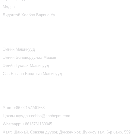
Мэдээ
Бидэнтэй Холбоо Барина Уу
Бүтээгдэхүүний Ангилал
Эмийн Машинууд
Эмийн Боловсруулах Машин
Эмийн Туслах Машинууд
Сав Баглаа Боодлын Машинууд
Бидэнтэй Холбоо Барина Уу
Утас:
+86-02157740568
Цахим шуудан:cabbo@tianhepm.com
Whatsapp:
+8613761130045
Хаяг: Шанхай, Сонжян дүүрэг, Дунжөү хот, Дунжоу зам, 6-р байр, 559