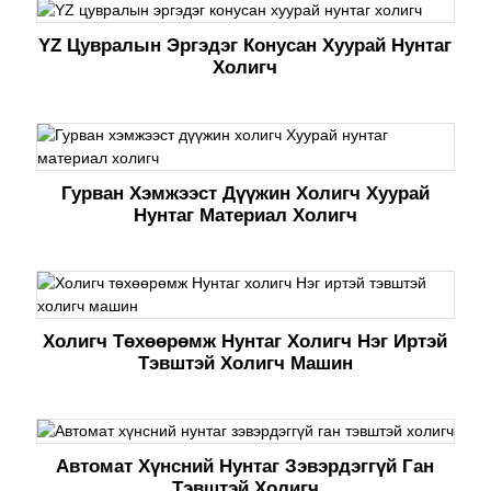
YZ Цувралын Эргэдэг Конусан Хуурай Нунтаг
Холигч
Гурван Хэмжээст Дүүжин Холигч Хуурай
Нунтаг Материал Холигч
Холигч Төхөөрөмж Нунтаг Холигч Нэг Иртэй
Тэвштэй Холигч Машин
Автомат Хүнсний Нунтаг Зэвэрдэггүй Ган
Тэвштэй Холигч