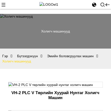
Холигч машинууд
Гэр
Бүтээгдэхүүн
Эмийн боловсруулах машин
Холигч машинууд
VH-2 PLC V Төрлийн Хуурай Нунтаг Холигч
Машин