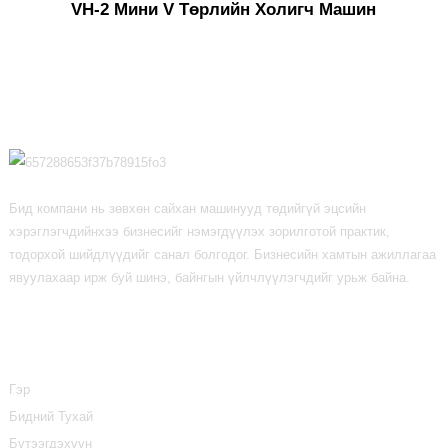
VH-2 Мини V Төрлийн Холигч Машин
Бид компани нь зөвхөн сайхан машинууд төдийгүй эцсийн
хэрэглэгчдийнхээ бизнесийг нэмэгдүүлэх зорилготой практик,
тодорхой шийдлүүдийг санал болгодог. Бизнесийн хамтын ажиллагаа
явуулахаар ирж буй шинэ, байнгын үйлчлүүлэгчдийг урьж байна.
Мэдээлэл
Гэр
Бидний Тухай
Бүтээгдэхүүн