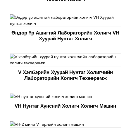
Өндөр Үр Ашигтай Лабораторийн Холигч VH
Хуурай Нунтаг Холигч
V Хэлбэрийн Хуурай Нунтаг Холигчийн
Лабораторийн Холигч Төхөөрөмж
VH Нунтаг Хүнсний Холигч Холигч Машин