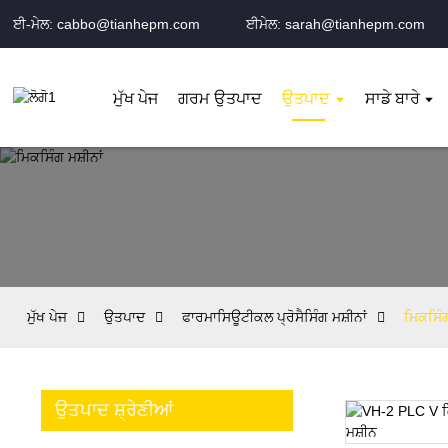
ਈ-ਮੇਲ: cabbo@tianhepm.com
ਈਮੇਲ: sarah@tianhepm.com
ਮੁੱਖ ਪੇਜ
ਗਰਮ ਉਤਪਾਦ
ਉਤਪਾਦ
ਸਾਡੇ ਬਾਰੇ
ਮੁੱਖ ਪੇਜ
ਉਤਪਾਦ
ਫਾਰਮਾਸਿਊਟੀਕਲ ਪ੍ਰੋਸੈਸਿੰਗ ਮਸ਼ੀਨਾਂ
ਮਿਕਸਿੰਗ
ਉਤਪਾਦ ਸ਼੍ਰੇਣੀਆਂ