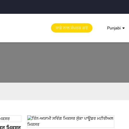
ਸਾਡੇ ਨਾਲ ਸੰਪਰਕ ਕਰੋ
Punjabi
ਊਡਰ ਮਿਕਸਰ